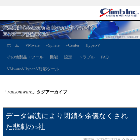
ホーム
VMware
vSphere
vCenter
Hyper-V
その他製品・ツール
機能
設定
トラブル
FAQ
VMware&Hyper-V対応ツール
ransomware
「
」タグアーカイブ
データ漏洩により閉鎖を余儀なくされ
た悲劇の5社
投稿日:
2025年2月27日
クライム