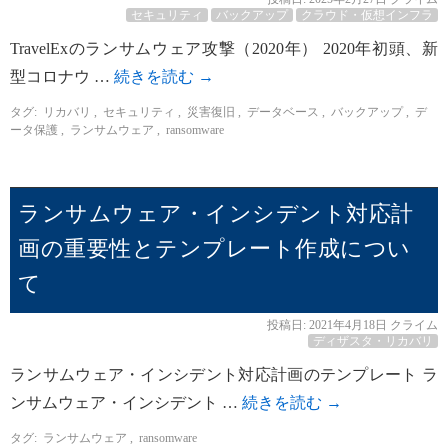
セキュリティ
バックアップ
クラウド・仮想インフラ
TravelExのランサムウェア攻撃（2020年） 2020年初頭、新
型コロナウ …
続きを読む
→
タグ:
リカバリ
,
セキュリティ
,
災害復旧
,
データベース
,
バックアップ
,
デ
ータ保護
,
ランサムウェア
,
ransomware
ランサムウェア・インシデント対応計
画の重要性とテンプレート作成につい
て
投稿日:
2021年4月18日
クライム
ディザスタ・リカバリ
ランサムウェア・インシデント対応計画のテンプレート ラ
ンサムウェア・インシデント …
続きを読む
→
タグ:
ランサムウェア
,
ransomware