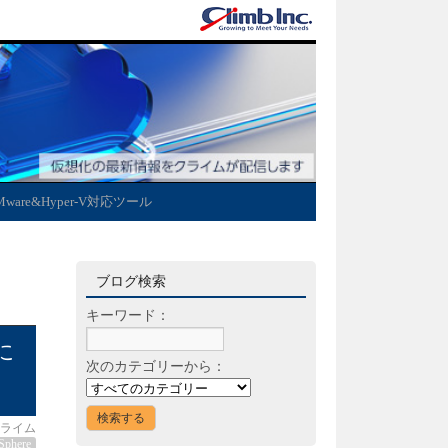
Mware&Hyper-V対応ツール
ブログ検索
キーワード：
に
次のカテゴリーから：
ライム
Sphere