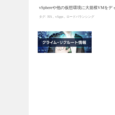
vSphereや他の仮想環境に大規模VM
タグ:
HA
,
vApps
,
ロードバランシング