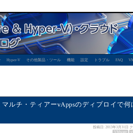
r
Hyper-V
その他製品・ツール
機能
設定
トラブル
FAQ
V
VMとマルチ・ティアーvAppsのディプロイで何
投稿日:
2013年3月31日
ク
VMware
v