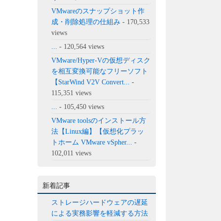
VMwareのスナップショット作
成・削除処理の仕組み
- 170,533
views
...
- 120,564 views
VMware/Hyper-Vの仮想ディスク
を相互変換可能なフリーソフト
【StarWind V2V Convert...
-
115,351 views
...
- 105,450 views
VMware toolsのインストール方
法【Linux編】【仮想化プラッ
トホーム VMware vSpher...
-
102,011 views
新着記事
ストレージハードウェアの遅延
による実務影響を軽減する方法