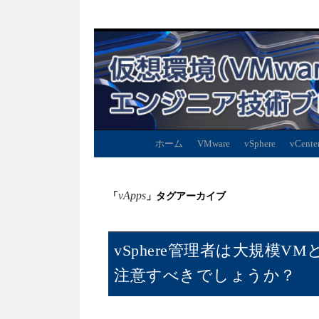
ホーム
VMware
vSphere
vCente
vApps
「
」タグアーカイブ
vSphere管理者は大規模
注意すべきでしょうか？