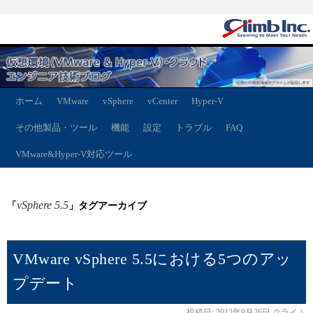
ホーム
VMware
vSphere
vCenter
Hyper-V
その他製品・ツール
機能
設定
トラブル
FAQ
VMware&Hyper-V対応ツール
vSphere 5.5
「
」タグアーカイブ
VMware vSphere 5.5における5つのアッ
プデート
投稿日:
2013年9月26日
クライム