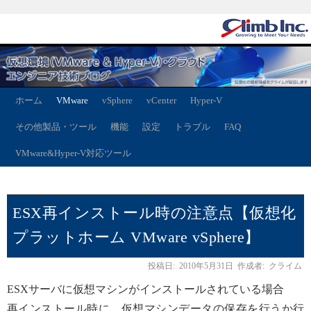
ホーム
VMware
vSphere
vCenter
Hyper-V
その他製品・ツール
機能
設定
トラブル
FAQ
VMware&Hyper-V対応ツール
ESX再インストール時の注意点【仮想化
プラットホーム VMware vSphere】
投稿日:
2010年5月31日
作成者:
クライム
ESXサーバに仮想マシンがインストールされている場合
再インストール時に、仮想マシンデータの保存を行うか行