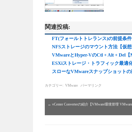
関連投稿:
FT(フォールトトレランス)の前提条件チ
NFSストレージのマウント方法【仮想化プラ
VMwareとHyper-VのCtl + Alt + Del【M
ESXiストレージ・トラフィック最適化
スローなVMwareスナップショット
カテゴリー:
VMware
パーマリンク
←
vCenter Converterの紹介【VMware環境管理 VMware 