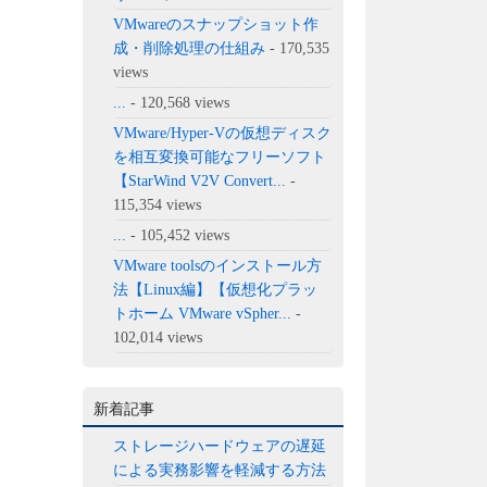
VMwareのスナップショット作
成・削除処理の仕組み
- 170,535
views
...
- 120,568 views
VMware/Hyper-Vの仮想ディスク
を相互変換可能なフリーソフト
【StarWind V2V Convert...
-
115,354 views
...
- 105,452 views
VMware toolsのインストール方
法【Linux編】【仮想化プラッ
トホーム VMware vSpher...
-
102,014 views
新着記事
ストレージハードウェアの遅延
による実務影響を軽減する方法