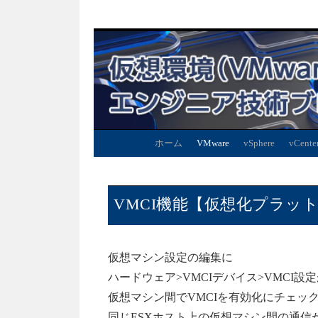
ホーム
VMware
vSphere
vCente
VMCI機能【仮想化プラットホーム
仮想マシン設定の編集に
ハードウェア>VMCIデバイス>VMCI設
仮想マシン間でVMCIを有効化にチェッ
同じESXホスト上の仮想マシン間の通信