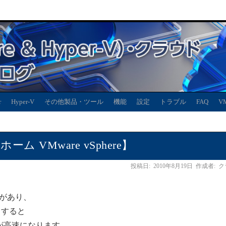
r
Hyper-V
その他製品・ツール
機能
設定
トラブル
FAQ
V
 VMware vSphere】
投稿日:
2010年8月19日
作成者:
ク
定があり、
クすると
が高速になります。