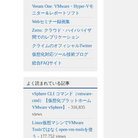
Veeam One: VMware・Hyper-Vモ
ニター＆レポートソフト
Webセミナー録画集
Zerto: クラウド・ハイパバイザ
間でのレプリケーション
クライムのオフィシャルTwitter
仮想化対応ツール技術ブログ
総合FAQサイト
よく読まれている記事
vSphere CLI コマンド（vmware-
cmd）【仮想化プラットホーム
VMware vSphere】
- 316,835
views
Linux仮想マシンでVMware
Toolsではなくopen-vm-toolsを使
う
- 177,752 views