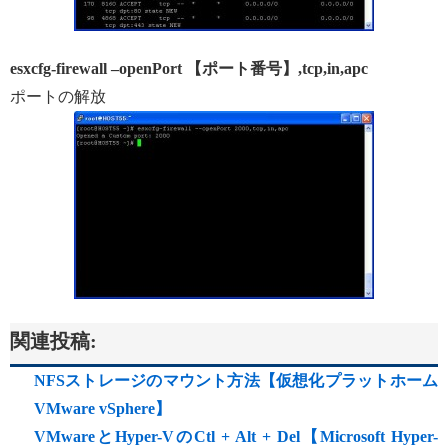
esxcfg-firewall –openPort 【ポート番号】,tcp,in,apc
ポートの解放
関連投稿:
NFSストレージのマウント方法【仮想化プラットホーム
VMware vSphere】
VMwareとHyper-VのCtl + Alt + Del【Microsoft Hyper-