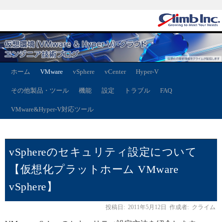
ホーム
VMware
vSphere
vCenter
Hyper-V
その他製品・ツール
機能
設定
トラブル
FAQ
VMware&Hyper-V対応ツール
vSphereのセキュリティ設定について
【仮想化プラットホーム VMware
vSphere】
投稿日:
2011年5月12日
作成者:
クライム