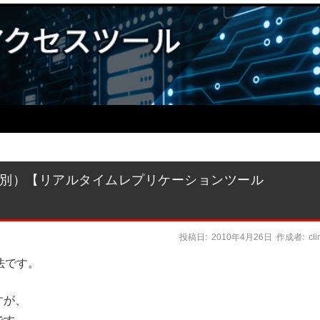
B別）【リアルタイムレプリケーションツール
投稿日:
2010年4月26日
作成者:
cl
法です。
すが、