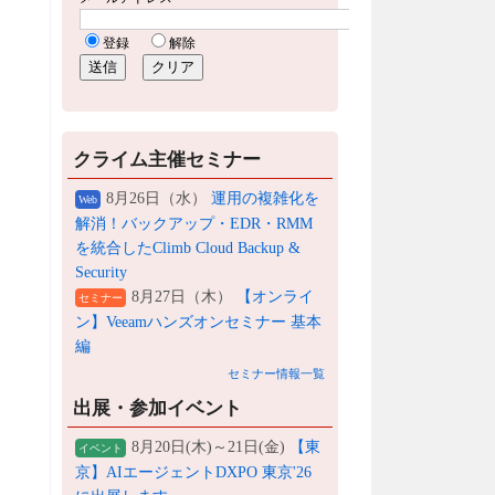
クライム主催セミナー
8月26日（水）
運用の複雑化を
Web
解消！バックアップ・EDR・RMM
を統合したClimb Cloud Backup &
Security
8月27日（木）
【オンライ
セミナー
ン】Veeamハンズオンセミナー 基本
編
セミナー情報一覧
出展・参加イベント
8月20日(木)～21日(金)
【東
イベント
京】AIエージェントDXPO 東京'26