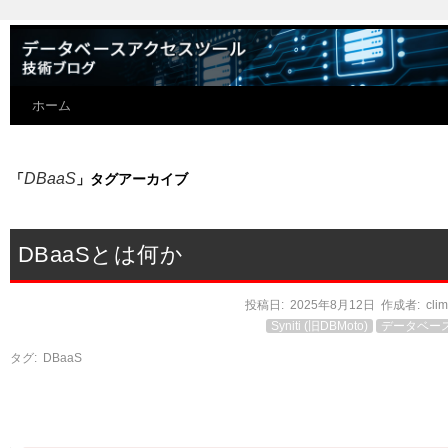
ホーム
DBaaS
「
」タグアーカイブ
DBaaSとは何か
投稿日:
2025年8月12日
作成者:
cli
Syniti (旧DBMoto)
データベー
タグ:
DBaaS