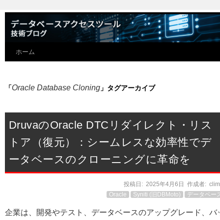
ホーム
Oracle Database Cloning
「
」タグアーカイブ
DruvaのOracle DTCリダイレクト・リス
トア（復元）：シームレスな効率性でデ
ータベースのクローニングに革命を
投稿日:
2025年4月6日
作成者:
cli
Oracle
Syniti (旧DBMoto)
データベー
企業は、開発やテスト、データベースのアップグレード、バ