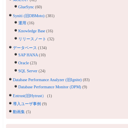
GlueSync
(60)
Syniti (旧DBMoto)
(381)
運用
(16)
Knowledge Base
(16)
リリースノート
(32)
データベース
(134)
SAP HANA
(10)
Oracle
(23)
SQL Server
(24)
Database Performance Analyzer (旧Ignite)
(83)
Database Performance Monitor (DPM)
(9)
Entrust(旧Hytrust）
(1)
導入ユーザ事例
(9)
動画集
(5)