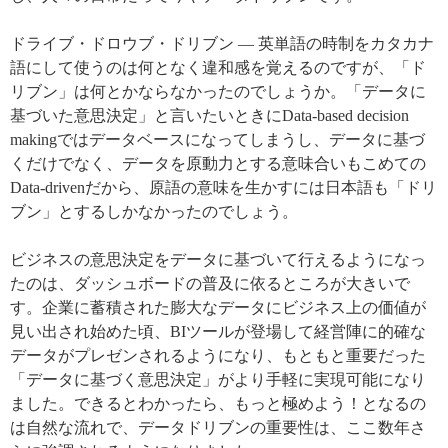
ドライブ・ドロウブ・ドリブン ― 英単語の時制をカタカナ
語にして使うのは何となく違和感を覚えるのですが、「ド
リブン」は何とかならなかったのでしょうか。「データに
基づいた意思決定」と言いたいときにData-based decision
makingではデータベースになってしまうし、データに基づ
くだけでなく、データを原動力とする意味合いもこめての
Data-drivenだから、原語の意味を生かすには日本語も「ドリ
ブン」とするしかなかったのでしょう。
ビジネスの意思決定をデータに基づいて行えるようになっ
たのは、ダッシュボードの普及に依るところが大きいで
す。企業に蓄積された膨大なデータにビジネス上の価値が
見い出され始めた頃、BIツールが登場して経営陣に的確な
データがプレゼンされるようになり、もともと重要だった
「データに基づく意思決定」がより手軽に実現可能になり
ました。できるとわかったら、もっと極めよう！となるの
は自然な流れで、データドリブンの重要性は、ここ数年さ