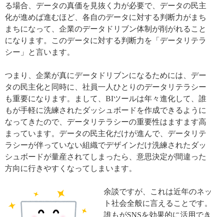
る場合、データの真価を見抜く力が必要で、データの民主
化が進めば進むほど、各自のデータに対する判断力がまち
まちになって、企業のデータドリブン体制が削がれること
になります。このデータに対する判断力を「データリテラ
シー」と言います。
つまり、企業が真にデータドリブンになるためには、デー
タの民主化と同時に、社員一人ひとりのデータリテラシー
も重要になります。まして、BIツールは年々進化して、誰
もが手軽に洗練されたダッシュボードを作成できるように
なってきたので、データリテラシーの重要性はますます高
まっています。データの民主化だけが進んで、データリテ
ラシーが伴っていない組織でデザインだけ洗練されたダッ
シュボードが量産されてしまったら、意思決定が間違った
方向に行きやすくなってしまいます。
余談ですが、これは近年のネッ
ト社会全般に言えることです。
誰もがSNSを効果的に活用でき