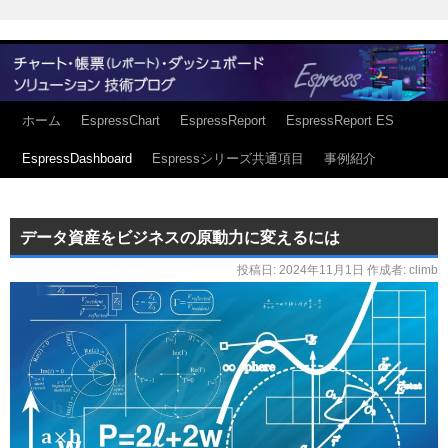
ホーム
EspressChart
EspressReport
EspressReport ES
EspressDashboard
Espressシリーズ共通項目
事例紹介
データ資産をビジネスの原動力に変えるには
投稿日:
2024年11月1日
作成者:
climb