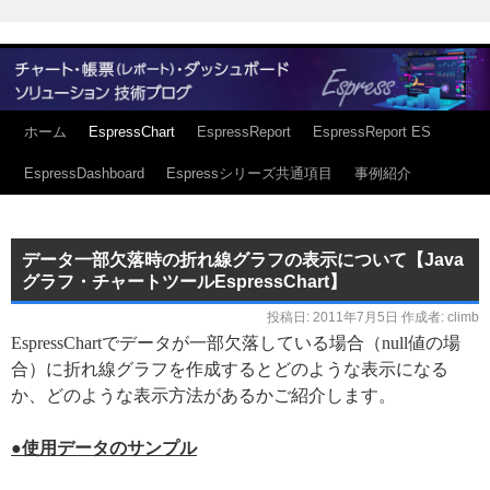
ホーム
EspressChart
EspressReport
EspressReport ES
EspressDashboard
Espressシリーズ共通項目
事例紹介
データ一部欠落時の折れ線グラフの表示について【Java
グラフ・チャートツールEspressChart】
投稿日:
2011年7月5日
作成者:
climb
EspressChartでデータが一部欠落している場合（null値の場
合）に折れ線グラフを作成するとどのような表示になる
か、どのような表示方法があるかご紹介します。
●使用データのサンプル