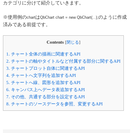
カテゴリに分けて紹介していきます。
※使用例の
は
のように作成
chart
QbChart chart = new QbChart(...);
済みである前提です。
Contents
[
閉じる
]
1.
チャート全体の描画に関連するAPI
2.
チャートの軸やタイトルなど付属する部分に関するAPI
3.
チャートプロット自体に関連するAPI
4.
チャートへ文字列を追加するAPI
5.
チャートへ線、図形を追加するAPI
6.
キャンバス上へデータ表追加するAPI
7.
その他、共通する部分を設定するAPI
8.
チャートのソースデータを参照、変更するAPI