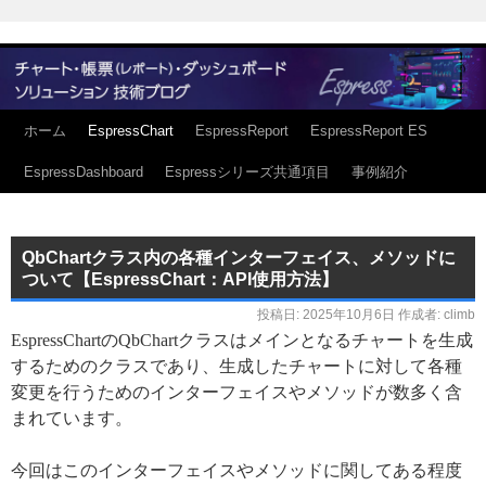
ホーム
EspressChart
EspressReport
EspressReport ES
EspressDashboard
Espressシリーズ共通項目
事例紹介
QbChartクラス内の各種インターフェイス、メソッドに
ついて【EspressChart：API使用方法】
投稿日:
2025年10月6日
作成者:
climb
EspressChartのQbChartクラスはメインとなるチャートを生成
するためのクラスであり、生成したチャートに対して各種
変更を行うためのインターフェイスやメソッドが数多く含
まれています。
今回はこのインターフェイスやメソッドに関してある程度