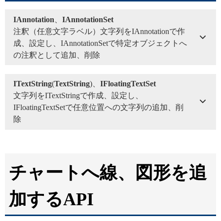
IAnnotation
、
IAnnotationSet
注釈（任意文字ラベル）文字列をIAnnotationで作
成、設定し、IAnnotationSetで特定オブジェクトへ
の注釈として追加、削除
ITextString
(
TextString
)、
IFloatingTextSet
文字列をITextStringで作成、設定し、
IFloatingTextSetで任意位置への文字列の追加、削
除
チャートへ線、図形を追
加するAPI