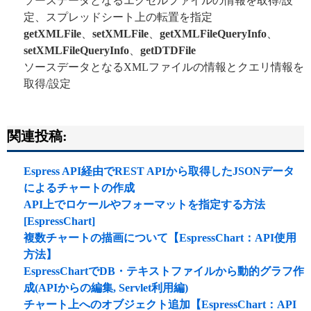
ソースデータとなるエクセルファイルの情報を取得/設
定、スプレッドシート上の転置を指定
getXMLFile
、
setXMLFile
、
getXMLFileQueryInfo
、
setXMLFileQueryInfo
、
getDTDFile
ソースデータとなるXMLファイルの情報とクエリ情報を
取得/設定
関連投稿:
Espress API経由でREST APIから取得したJSONデータ
によるチャートの作成
API上でロケールやフォーマットを指定する方法
[EspressChart]
複数チャートの描画について【EspressChart：API使用
方法】
EspressChartでDB・テキストファイルから動的グラフ作
成(APIからの編集, Servlet利用編)
チャート上へのオブジェクト追加【EspressChart：API