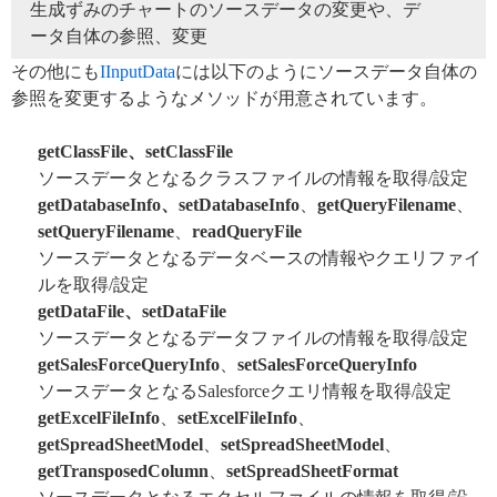
生成ずみのチャートのソースデータの変更や、デ
ータ自体の参照、変更
その他にも
IInputData
には以下のようにソースデータ自体の
参照を変更するようなメソッドが用意されています。
getClassFile、setClassFile
ソースデータとなるクラスファイルの情報を取得/設定
getDatabaseInfo、setDatabaseInfo
、
getQueryFilename
、
setQueryFilename
、
readQueryFile
ソースデータとなるデータベースの情報やクエリファイ
ルを取得/設定
getDataFile、setDataFile
ソースデータとなるデータファイルの情報を取得/設定
getSalesForceQueryInfo
、
setSalesForceQueryInfo
ソースデータとなるSalesforceクエリ情報を取得/設定
getExcelFileInfo
、
setExcelFileInfo
、
getSpreadSheetModel
、
setSpreadSheetModel
、
getTransposedColumn
、
setSpreadSheetFormat