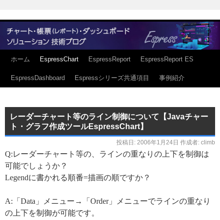
ホーム
EspressChart
EspressReport
EspressReport ES
EspressDashboard
Espressシリーズ共通項目
事例紹介
レーダーチャート等のライン制御について【Javaチャー
ト・グラフ作成ツールEspressChart】
投稿日:
2006年1月24日
作成者:
climb
Q:レーダーチャート等の、ラインの重なりの上下を制御は
可能でしょうか？
Legendに書かれる順番=描画の順ですか？
A:「Data」メニュー→「Order」メニューでラインの重なり
の上下を制御が可能です。