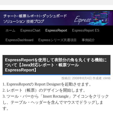
ホーム
EspressChart
EspressReport
EspressReport ES
EspressDashboard
Espressシリーズ共通項目
事例紹介
EspressReportを使用して表部分の角を丸くする機能に
ついて【Java対応レポート・帳票ツール
EspressReport】
投稿日:
2008年8月4日
作成者:
climb
1. EspressReportの Report Designerを起動させます。
2. レポート（帳票）のデザインを開始します。
3. ツール・バーから「Insert Rectangle」アイコンをクリック
し、テーブル・ヘッダーを含んでマウスでドラッグしま
す。