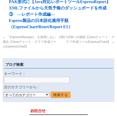
PAK形式に【Java対応レポートツールEspressReport】
XMLファイルから天気予報のダッシュボードを作成
③ ―レポート作成編―
Espress製品の日本語化適用手順
（EspressChart/Reort/Report ES）
←
「EspressManager」を使用しない
DB2 UDBへの接続【Javaチャート・グ
場合【Javaチャート・グラフ作成ツー
ラフ作成ツールEspressChart】
→
ルEspressChart】
ブログ検索
キーワード：
次のカテゴリーから：