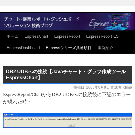
ホーム
EspressChart
EspressReport
EspressReport ES
EspressDashboard
Espressシリーズ共通項目
事例紹介
DB2 UDBへの接続【Javaチャート・グラフ作成ツール
EspressChart】
投稿日:
2008年8月9日
作成者:
climb
EspressReport/ChartからDB2 UDBへの接続後に下記のエラー
が現れた時：