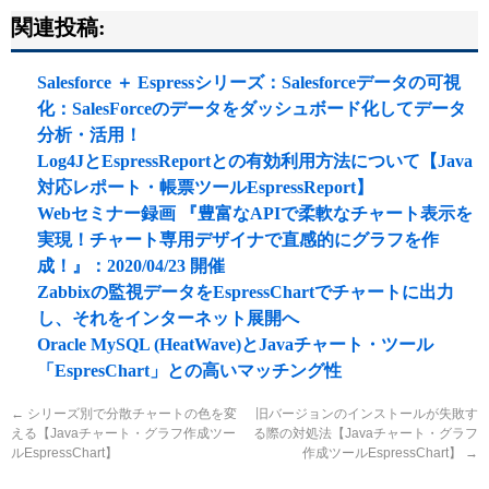
関連投稿:
Salesforce ＋ Espressシリーズ：Salesforceデータの可視
化：SalesForceのデータをダッシュボード化してデータ
分析・活用！
Log4JとEspressReportとの有効利用方法について【Java
対応レポート・帳票ツールEspressReport】
Webセミナー録画 『豊富なAPIで柔軟なチャート表示を
実現！チャート専用デザイナで直感的にグラフを作
成！』：2020/04/23 開催
Zabbixの監視データをEspressChartでチャートに出力
し、それをインターネット展開へ
Oracle MySQL (HeatWave)とJavaチャート・ツール
「EspresChart」との高いマッチング性
←
シリーズ別で分散チャートの色を変
旧バージョンのインストールが失敗す
える【Javaチャート・グラフ作成ツー
る際の対処法【Javaチャート・グラフ
ルEspressChart】
作成ツールEspressChart】
→