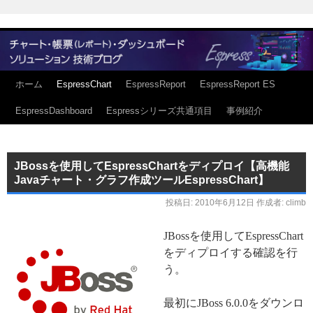
ホーム
EspressChart
EspressReport
EspressReport ES
EspressDashboard
Espressシリーズ共通項目
事例紹介
JBossを使用してEspressChartをディプロイ【高機能
Javaチャート・グラフ作成ツールEspressChart】
投稿日:
2010年6月12日
作成者:
climb
JBossを使用してEspressChart
をディプロイする確認を行
う。
最初にJBoss 6.0.0をダウンロ