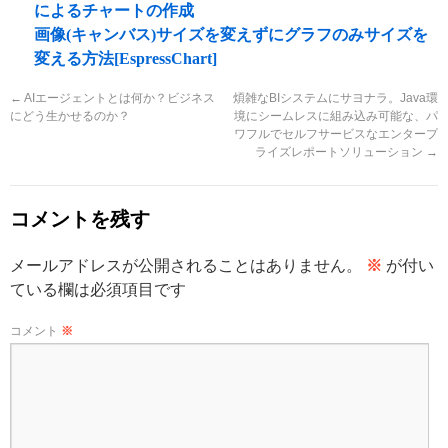
によるチャートの作成
画像(キャンバス)サイズを変えずにグラフのみサイズを
変える方法[EspressChart]
←
AIエージェントとは何か？ビジネス
煩雑なBIシステムにサヨナラ。Java環
にどう生かせるのか？
境にシームレスに組み込み可能な、パ
ワフルでセルフサービスなエンタープ
ライズレポートソリューション
→
コメントを残す
メールアドレスが公開されることはありません。
※
が付い
ている欄は必須項目です
コメント
※