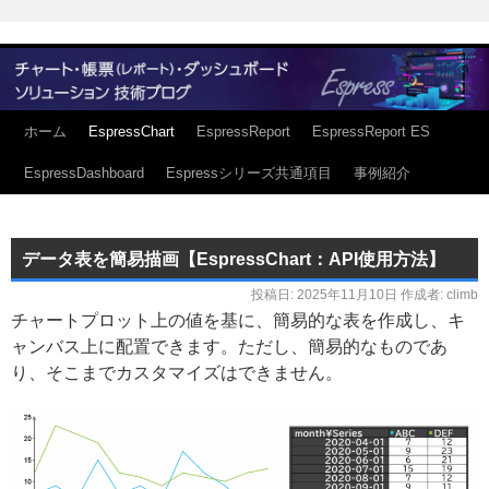
ホーム
EspressChart
EspressReport
EspressReport ES
EspressDashboard
Espressシリーズ共通項目
事例紹介
データ表を簡易描画【EspressChart：API使用方法】
投稿日:
2025年11月10日
作成者:
climb
チャートプロット上の値を基に、簡易的な表を作成し、キ
ャンバス上に配置できます。ただし、簡易的なものであ
り、そこまでカスタマイズはできません。