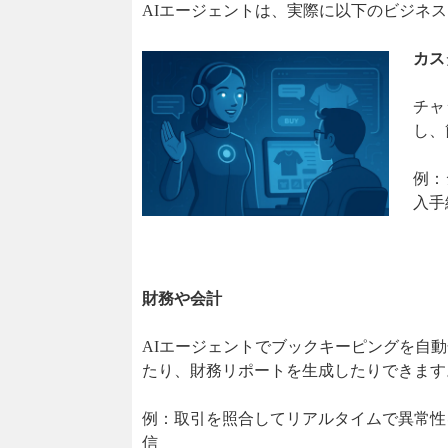
AIエージェントは、実際に以下のビジネ
カス
チャ
し、
例：
入手
財務や会計
AIエージェントでブックキーピングを自
たり、財務リポートを生成したりできます
例：取引を照合してリアルタイムで異常性
信