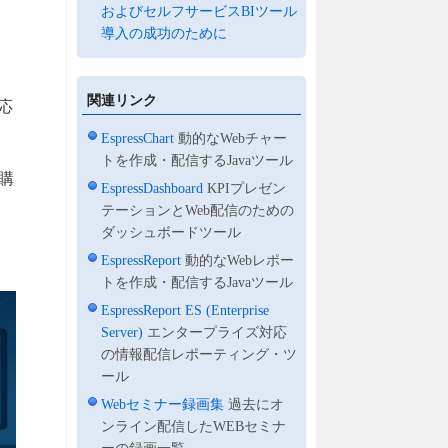
およびセルフサービスBIツール
導入の成功のために
関連リンク
応
EspressChart
動的なWebチャー
トを作成・配信するJavaツール
購
EspressDashboard
KPIプレゼン
テーションとWeb配信のための
ダッシュボードツール
EspressReport
動的なWebレポー
トを作成・配信するJavaツール
EspressReport ES (Enterprise
Server)
エンタープライズ対応
の情報配信レポーティング・ツ
ール
Webセミナー録画集
過去にオ
ンライン配信したWEBセミナ