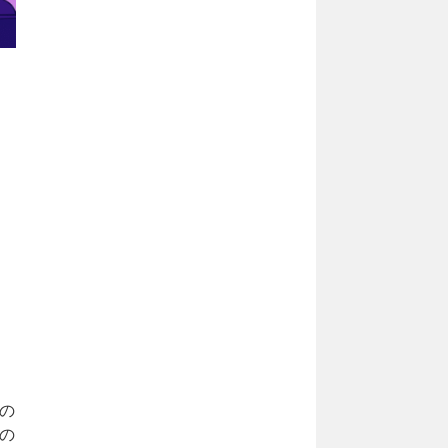
ま
ト
の
の