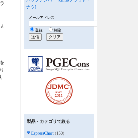
バックナンバー [climbクラウド・
ラ
ナウ]
ょ
を
り
以
製品・カテゴリで絞る
EspressChart
(150)