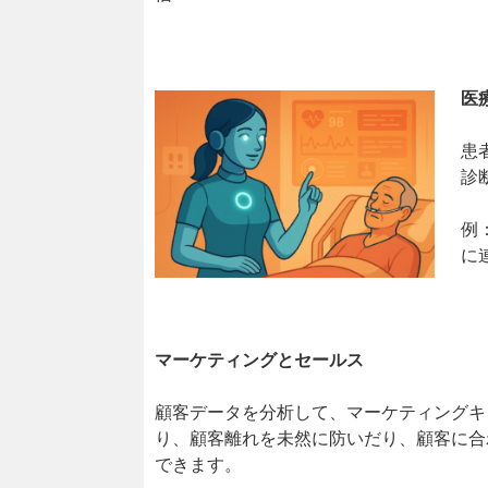
医
患
診
例
に
マーケティングとセールス
顧客データを分析して、マーケティングキ
り、顧客離れを未然に防いだり、顧客に合
できます。