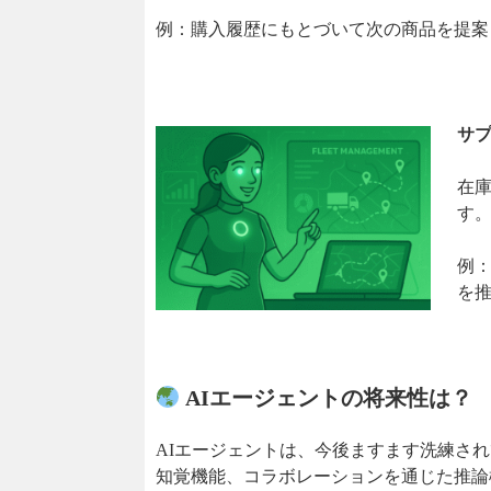
例：購入履歴にもとづいて次の商品を提案
サ
在
す
例
を
AIエージェントの将来性は？
AIエージェントは、今後ますます洗練さ
知覚機能、コラボレーションを通じた推論