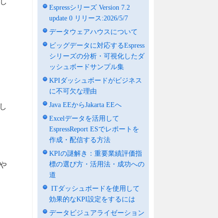
し
Espressシリーズ Version 7.2
update 0 リリース:2026/5/7
データウェアハウスについて
ビッグデータに対応するEspress
シリーズの分析・可視化したダ
ッシュボードサンプル集
KPIダッシュボードがビジネス
に不可欠な理由
Java EEからJakarta EEへ
し
Excelデータを活用して
EspressReport ESでレポートを
作成・配信する方法
KPIの謎解き：重要業績評価指
標の選び方・活用法・成功への
や
道
ITダッシュボードを使用して
効果的なKPI設定をするには
データビジュアライゼーション