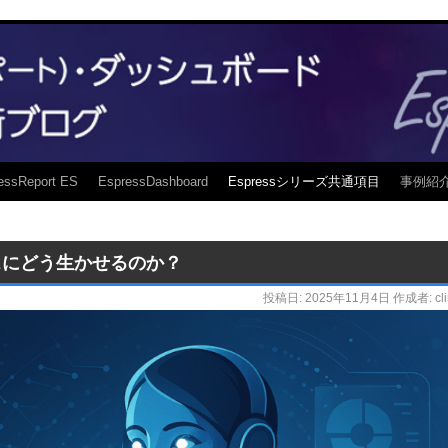
essReport ES
EspressDashboard
Espressシリーズ共通項目
事例紹
スにどう生かせるのか？
投稿日:
2025年11月4日
作成者:
cl