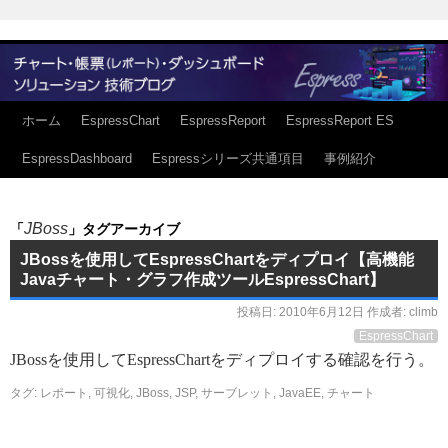
ホーム
EspressChart
EspressReport
EspressReport ES
EspressDashboard
Espressシリーズ共通項目
事例紹介
JBoss
「
」タグアーカイブ
JBossを使用してEspressChartをディプロイ【高機能
Javaチャート・グラフ作成ツールEspressChart】
投稿日:
2010年6月12日
作成者:
climb
EspressChart
JBossを使用してEspressChartをディプロイする確認を行う。
タグ:
レポート
,
可視化
,
JBoss
,
JSP
,
サーブレット
,
JavaEE
,
チャート