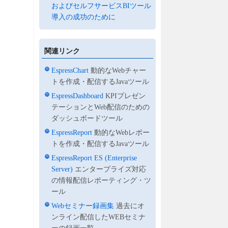
およびセルフサービスBIツール
導入の成功のために
関連リンク
EspressChart
動的なWebチャー
トを作成・配信するJavaツール
EspressDashboard
KPIプレゼン
テーションとWeb配信のための
ダッシュボードツール
EspressReport
動的なWebレポー
トを作成・配信するJavaツール
EspressReport ES (Enterprise
Server)
エンタープライズ対応
の情報配信レポーティング・ツ
ール
Webセミナー録画集
過去にオ
ンライン配信したWEBセミナ