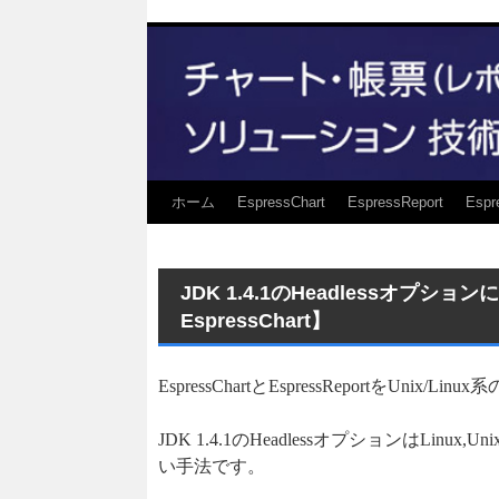
ホーム
EspressChart
EspressReport
Espr
JDK 1.4.1のHeadlessオプ
EspressChart】
EspressChartとEspressReportをUn
JDK 1.4.1のHeadlessオプションはLi
い手法です。