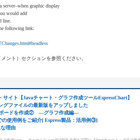
 a server–when graphic display
 you would add
 line.
he following link:
WTChanges.html#headless
プロイメント）セクションを参照ください。
サイト【Javaチャート・グラフ作成ツールEspressChart】
ッピングファイルの最新版をアップしました
ュボードを作成② ―グラフ作成編―
用例をご紹介[ Espress製品：活用例③]
欠な理由
グラフ作成ツー
チャートビューアでSQL文章を可変に【Javaチャート・グラフ作