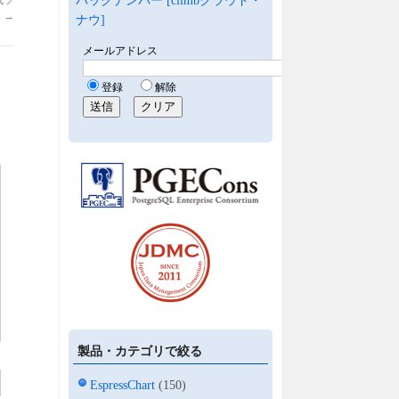
バックナンバー [climbクラウド・
】
→
ナウ]
製品・カテゴリで絞る
EspressChart
(150)