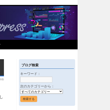
介
ブログ検索
キーワード：
imb
次のカテゴリーから：
新し