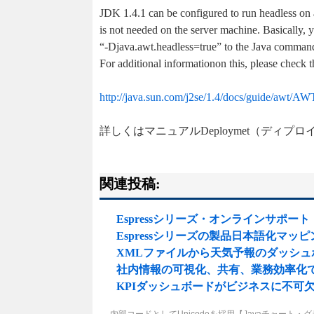
JDK 1.4.1 can be configured to run headless on
is not needed on the server machine. Basically,
“-Djava.awt.headless=true” to the Java command
For additional informationon this, please check t
http://java.sun.com/j2se/1.4/docs/guide/awt/A
詳しくはマニュアルDeploymet（ディ
関連投稿:
Espressシリーズ・オンラインサポート・
Espressシリーズの製品日本語化マ
XMLファイルから天気予報のダッシ
社内情報の可視化、共有、業務効率化での使
KPIダッシュボードがビジネスに不可
←
内部コードとしてUnicodeを採用【Javaチャート・