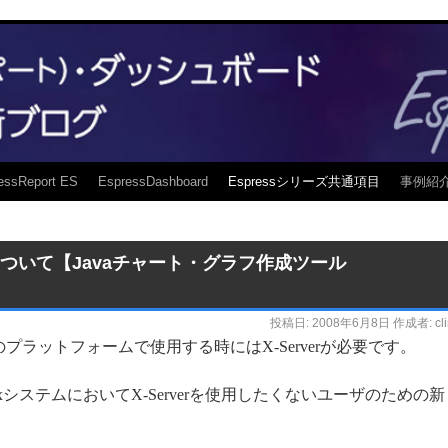
essReport ES
EspressDashboard
Espressシリーズ共通項目
事例紹
ションについて【Javaチャート・グラフ作成ツール
投稿日:
2008年6月8日
作成者:
cl
ix/Linux系のプラットフォームで使用する時にはX-Serverが必要です。
nux,UnixシステムにおいてX-Serverを使用したくないユーザのための