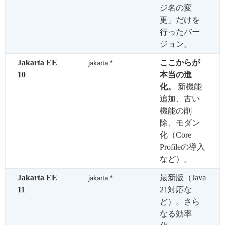
ジ名の変
更」だけを
行ったバー
ジョン。
Jakarta EE
ここからが
jakarta.*
10
本当の進
化。
新機能
追加、古い
機能の削
除、モダン
化（Core
Profileの導入
など）。
Jakarta EE
最新版（Java
jakarta.*
11
21対応な
ど）。さら
なる効率