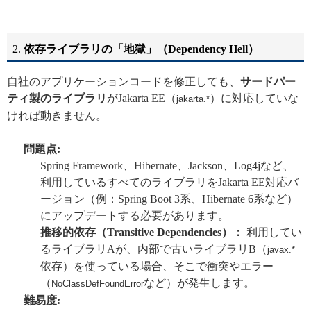
2.
依存ライブラリの「地獄」（Dependency Hell）
自社のアプリケーションコードを修正しても、
サードパー
ティ製のライブラリ
がJakarta EE（
）に対応していな
jakarta.*
ければ動きません。
問題点:
Spring Framework、Hibernate、Jackson、Log4jなど、
利用しているすべてのライブラリをJakarta EE対応バ
ージョン（例：Spring Boot 3系、Hibernate 6系など）
にアップデートする必要があります。
推移的依存（Transitive Dependencies）：
利用してい
るライブラリAが、内部で古いライブラリB（
javax.*
依存）を使っている場合、そこで衝突やエラー
（
など）が発生します。
NoClassDefFoundError
難易度: