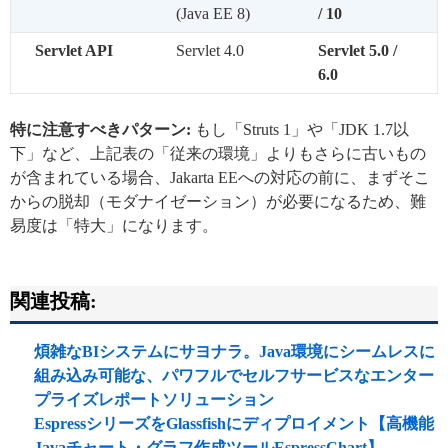
(Java EE 8)
/ 10
Servlet API
Servlet 4.0
Servlet 5.0 /
6.0
特に注意すべきパターン:
もし「Struts 1」や「JDK 1.7以
下」など、上記表の「従来の環境」よりもさらに古いもの
が含まれている場合、Jakarta EEへの対応の前に、まずそこ
からの脱却（モダナイゼーション）が必要になるため、難
易度は「特大」になります。
関連投稿:
煩雑なBIシステムにサヨナラ。Java環境にシームレスに
組み込み可能な、パワフルでセルフサービスなエンター
プライズレポートソリューション
EspressシリーズをGlassfishにディプロイメント【高機能
Javaチャート・グラフ作成ツールEspressChart】