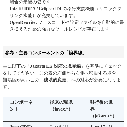
場合の最後の砦です。
IntelliJ IDEA / Eclipse:
IDEの移行支援機能（リファクタ
リング機能）が充実しています。
OpenRewrite:
ソースコードや設定ファイルを自動的に書
き換えるための強力なツールレシピが存在します。
参考：主要コンポーネントの「境界線」
主に以下の「
Jakarta EE 対応の境界線
」を基準にチェック
をしてください。この表の左側から右側へ移動する場合、
難易度が高いこの「
破壊的変更
」への対応が必要になりま
す。
コンポーネ
従来の環境
移行後の世
ント
（javax.*）
界
（jakarta.*）
Java (JDK)
Java 8 / 11
Java 17 / 21