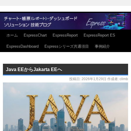
ホーム
EspressChart
EspressReport
EspressReport ES
EspressDashboard
Espressシリーズ共通項目
事例紹介
Java EEからJakarta EEへ
投稿日:
2026年1月29日
作成者:
climb