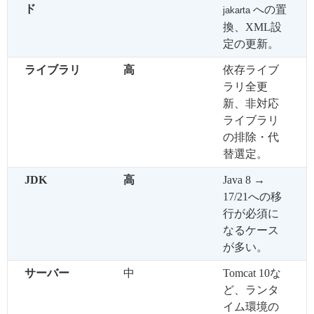
ド
への置
jakarta
換、XML設
定の更新。
ライブラリ
高
依存ライブ
ラリ全更
新、非対応
ライブラリ
の排除・代
替選定。
JDK
高
Java 8 →
17/21への移
行が必須に
なるケース
が多い。
サーバー
中
Tomcat 10な
ど、ランタ
イム環境の