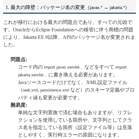
1. 最大の障壁：パッケージ名の変更（
→
）
javax.*
jakarta.*
これが移行における最大の問題点であり、すべての元凶で
す。OracleからEclipse Foundationへの移管に伴う商標の問題
により、Jakarta EE 9以降、APIのパッケージ名が変更されま
した。
問題点:
コード内の
などをすべて
import javax.servlet...
import
に書き換える必要があります。
jakarta.servlet...
Javaソースコードだけでなく、XML設定ファイル
（
,
など）のスキーマ定義やプロ
web.xml
persistence.xml
パティ値も変更が必要です。
難易度:
単純な文字列置換で済む場合もありますが、リフレ
クションを使用している箇所や、文字列としてクラ
ス名を指定している箇所（設定ファイル等）は見落
としやすく、実行時エラーの原因になります。