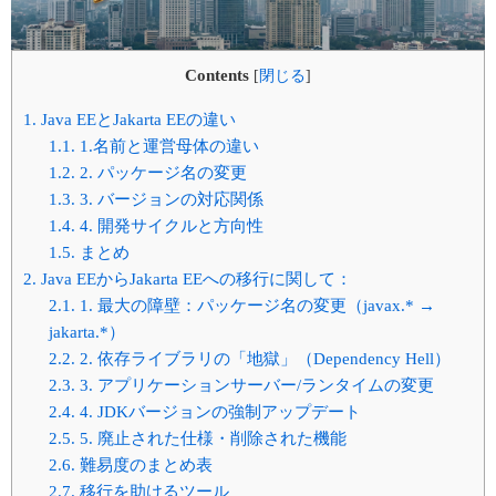
Contents
[
閉じる
]
1.
Java EEとJakarta EEの違い
1.1.
1.名前と運営母体の違い
1.2.
2. パッケージ名の変更
1.3.
3. バージョンの対応関係
1.4.
4. 開発サイクルと方向性
1.5.
まとめ
2.
Java EEからJakarta EEへの移行に関して：
2.1.
1. 最大の障壁：パッケージ名の変更（javax.* →
jakarta.*）
2.2.
2. 依存ライブラリの「地獄」（Dependency Hell）
2.3.
3. アプリケーションサーバー/ランタイムの変更
2.4.
4. JDKバージョンの強制アップデート
2.5.
5. 廃止された仕様・削除された機能
2.6.
難易度のまとめ表
2.7.
移行を助けるツール