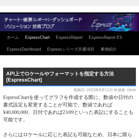
ホーム
EspressChart
EspressReport
EspressReport ES
EspressDashboard
Espressシリーズ共通項目
事例紹介
API上でロケールやフォーマットを指定する方法
[EspressChart]
投稿日:
2023年9月11日
作成者:
climb
EspressChartを使ってグラフを作成する際に、数値や日付の
書式設定も変更することが可能で、数値であれば
¥40,000,000、日付であれば23/09といった表記にすることも
可能です。
さらにはロケールに応じた表記も可能なため、日本に限ら