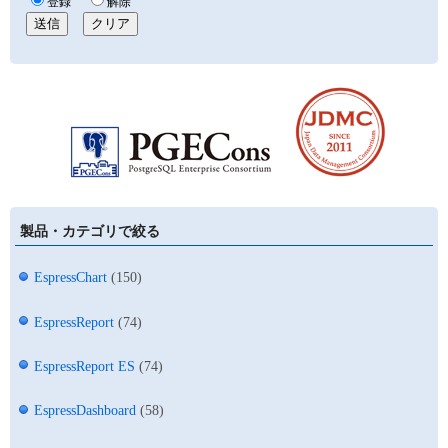
製品・カテゴリで絞る
EspressChart
(150)
EspressReport
(74)
EspressReport ES
(74)
EspressDashboard
(58)