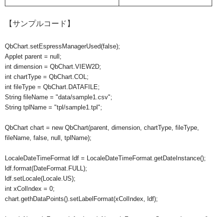
【サンプルコード】
QbChart.setEspressManagerUsed(false);

Applet parent = null;

int dimension = QbChart.VIEW2D;

int chartType = QbChart.COL;

int fileType = QbChart.DATAFILE;

String fileName = "data/sample1.csv";

String tplName = "tpl/sample1.tpl";

QbChart chart = new QbChart(parent, dimension, chartType, fileType, 
fileName, false, null, tplName);

LocaleDateTimeFormat ldf = LocaleDateTimeFormat.getDateInstance();

ldf.format(DateFormat.FULL);

ldf.setLocale(Locale.US);

int xColIndex = 0;

chart.gethDataPoints().setLabelFormat(xColIndex, ldf);
