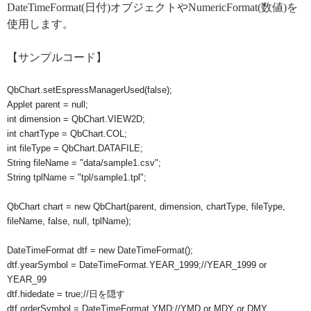
DateTimeFormat(日付)オブジェクトやNumericFormat(数値)を
使用します。
【サンプルコード】
QbChart.setEspressManagerUsed(false);

Applet parent = null;

int dimension = QbChart.VIEW2D;

int chartType = QbChart.COL;

int fileType = QbChart.DATAFILE;

String fileName = "data/sample1.csv";

String tplName = "tpl/sample1.tpl";

QbChart chart = new QbChart(parent, dimension, chartType, fileType, 
fileName, false, null, tplName);

DateTimeFormat dtf = new DateTimeFormat();

dtf.yearSymbol = DateTimeFormat.YEAR_1999;//YEAR_1999 or 
YEAR_99

dtf.hidedate = true;//日を隠す

dtf.orderSymbol = DateTimeFormat.YMD;//YMD or MDY or DMY
