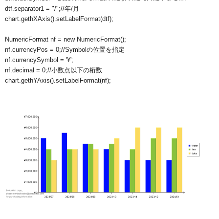
dtf.separator1 = "/";//年/月

chart.gethXAxis().setLabelFormat(dtf);

NumericFormat nf = new NumericFormat();

nf.currencyPos = 0;//Symbolの位置を指定

nf.currencySymbol = '¥';

nf.decimal = 0;//小数点以下の桁数

chart.gethYAxis().setLabelFormat(nf);