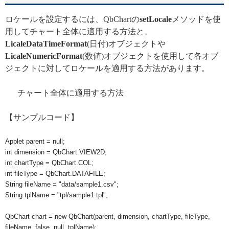
ロケールを設定するには、QbChartの
setLocale
メソッドを使
用してチャート全体に適用する方法と、
LicaleDataTimeFormat
(日付)オブジェクトや
LicaleNumericFormat
(数値)オブジェクトを使用して各オブ
ジェクトに対してロケールを適用する方法があります。
チャート全体に適用する方法
【サンプルコード】
Applet parent = null;

int dimension = QbChart.VIEW2D;

int chartType = QbChart.COL;

int fileType = QbChart.DATAFILE;

String fileName = "data/sample1.csv";

String tplName = "tpl/sample1.tpl";

QbChart chart = new QbChart(parent, dimension, chartType, fileType, 
fileName, false, null, tplName);
