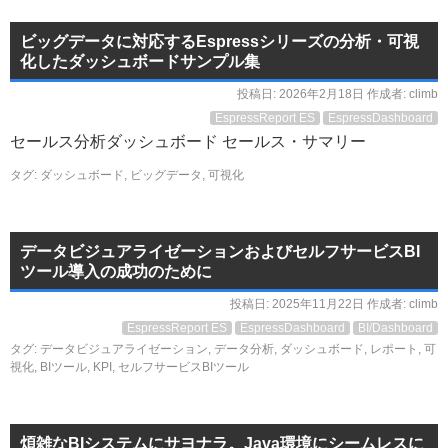
ビッグデータに対応するEspressシリーズの分析・可視
化したダッシュボードサンプル集
投稿日:
2026年2月18日
作成者:
climb
EspressReport ES
EspressDashboard
セールス分析ダッシュボード セールス・サマリー
タグ:
ダッシュボード
,
ビッグデータ
,
可視化
データビジュアライゼーションおよびセルフサービスBI
ツール導入の成功のために
投稿日:
2025年11月22日
作成者:
climb
EspressReport ES
EspressDashboard
BI/Dashboard
タグ:
データビジュアライゼーション
,
データ分析
,
ダッシュボード
,
レポート
,
可
視化
,
BIツール
,
KPI
,
セルフサービスBIツール
煩雑なBIシステムにサヨナラ。Java環境にシームレスに