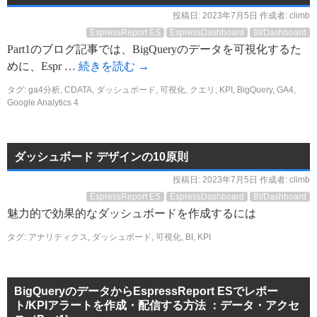
投稿日:
2023年7月5日
作成者:
climb
EspressReport ES
EspressDashboard
BI/Dashboard
Part1のブログ記事では、BigQueryのデータを可視化するた
めに、Espr …
続きを読む
→
タグ:
ga4分析
,
CDATA
,
ダッシュボード
,
可視化
,
クエリ
,
KPI
,
BigQuery
,
GA4
,
Google Analytics 4
ダッシュボード デザインの10原則
投稿日:
2023年7月5日
作成者:
climb
EspressReport ES
EspressDashboard
BI/Dashboard
魅力的で効果的なダッシュボードを作成するには
タグ:
アナリティクス
,
ダッシュボード
,
可視化
,
BI
,
KPI
BigQueryのデータからEspressReport ESでレポー
ト/KPIアラートを作成・配信する方法 ：データ・アクセ