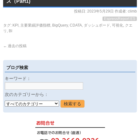
ス（Part1)
投稿日:
2023年5月29日
作成者:
climb
EspressReport ES
タグ:
KPI
,
主要業績評価指標
,
BigQuery
,
CDATA
,
ダッシュボード
,
可視化
,
クエ
リ
,
BI
←
過去の投稿
ブログ検索
キーワード：
次のカテゴリーから：