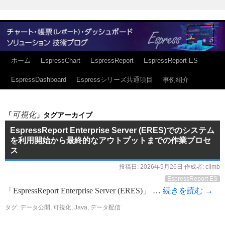
ホーム
EspressChart
EspressReport
EspressReport ES
EspressDashboard
Espressシリーズ共通項目
事例紹介
可視化
「
」タグアーカイブ
EspressReport Enterprise Server (ERES)でのシステム
を利用開始から最終的なアウトプットまでの作業プロセ
ス
投稿日:
2026年5月26日
作成者:
climb
EspressReport ES
「EspressReport Enterprise Server (ERES)」 …
続きを読む
→
タグ:
データ公開
,
可視化
,
Java
,
データ配信