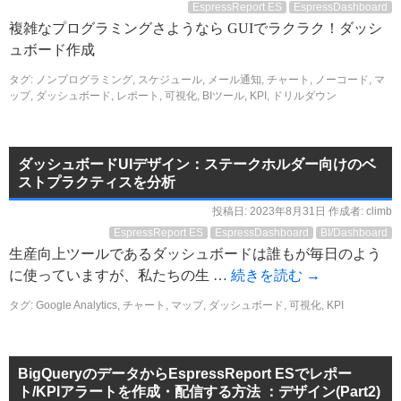
EspressReport ES
EspressDashboard
複雑なプログラミングさようなら GUIでラクラク！ダッシ
ュボード作成
タグ:
ノンプログラミング
,
スケジュール
,
メール通知
,
チャート
,
ノーコード
,
マ
ップ
,
ダッシュボード
,
レポート
,
可視化
,
BIツール
,
KPI
,
ドリルダウン
ダッシュボードUIデザイン：ステークホルダー向けのベ
ストプラクティスを分析
投稿日:
2023年8月31日
作成者:
climb
EspressReport ES
EspressDashboard
BI/Dashboard
生産向上ツールであるダッシュボードは誰もが毎日のよう
に使っていますが、私たちの生 …
続きを読む
→
タグ:
Google Analytics
,
チャート
,
マップ
,
ダッシュボード
,
可視化
,
KPI
BigQueryのデータからEspressReport ESでレポー
ト/KPIアラートを作成・配信する方法 ：デザイン(Part2)