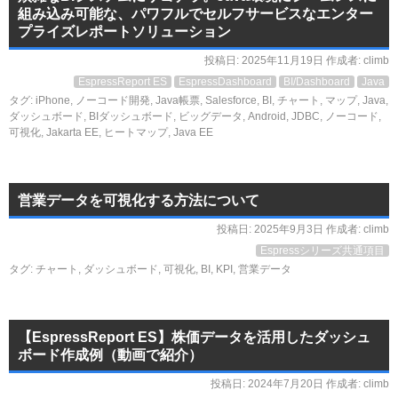
組み込み可能な、パワフルでセルフサービスなエンター
プライズレポートソリューション
投稿日:
2025年11月19日
作成者:
climb
EspressReport ES
EspressDashboard
BI/Dashboard
Java
タグ:
iPhone
,
ノーコード開発
,
Java帳票
,
Salesforce
,
BI
,
チャート
,
マップ
,
Java
,
ダッシュボード
,
BIダッシュボード
,
ビッグデータ
,
Android
,
JDBC
,
ノーコード
,
可視化
,
Jakarta EE
,
ヒートマップ
,
Java EE
営業データを可視化する方法について
投稿日:
2025年9月3日
作成者:
climb
Espressシリーズ共通項目
タグ:
チャート
,
ダッシュボード
,
可視化
,
BI
,
KPI
,
営業データ
【EspressReport ES】株価データを活用したダッシュ
ボード作成例（動画で紹介）
投稿日:
2024年7月20日
作成者:
climb