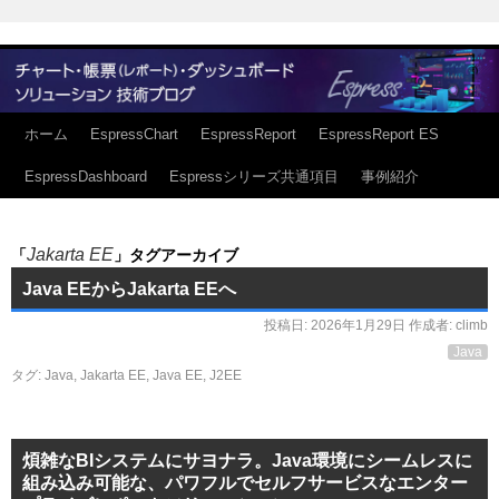
ホーム
EspressChart
EspressReport
EspressReport ES
EspressDashboard
Espressシリーズ共通項目
事例紹介
Jakarta EE
「
」タグアーカイブ
Java EEからJakarta EEへ
投稿日:
2026年1月29日
作成者:
climb
Java
タグ:
Java
,
Jakarta EE
,
Java EE
,
J2EE
煩雑なBIシステムにサヨナラ。Java環境にシームレスに
組み込み可能な、パワフルでセルフサービスなエンター