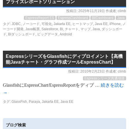
プライズレポートソリューション
投稿日:
2025年11月19日
作成者:
climb
EspressReport ES
EspressDashboard
BI/Dashboard
Java
タグ:
JDBC
,
ノーコード
,
可視化
,
Jakarta EE
,
ヒートマップ
,
Java EE
,
iPhone
,
ノ
ーコード開発
,
Java帳票
,
Salesforce
,
BI
,
チャート
,
マップ
,
Java
,
ダッシュボー
ド
,
BIダッシュボード
,
ビッグデータ
,
Android
EspressシリーズをGlassfishにディプロイメント【高機
能Javaチャート・グラフ作成ツールEspressChart】
投稿日:
2010年2月23日
作成者:
climb
Espressシリーズ共通項目
GlassfishにEspressChart/EspressReportをディプ …
続きを読む
→
タグ:
GlassFish
,
Paraya
,
Jakarta EE
,
Java EE
ブログ検索