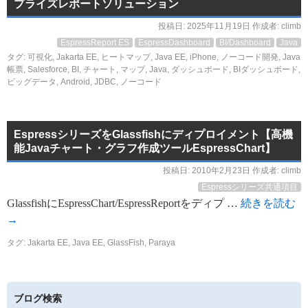
プライズレポートソリューション
投稿日:
2025年11月19日
作成者:
climb
EspressReport ES
EspressDashboard
BI/Dashboard
Java
タグ:
可視化
,
Jakarta EE
,
ヒートマップ
,
Java EE
,
iPhone
,
ノーコード開発
,
Java
帳票
,
Salesforce
,
BI
,
チャート
,
マップ
,
Java
,
ダッシュボード
,
BIダッシュボード
,
ビッグデータ
,
Android
,
JDBC
,
ノーコード
EspressシリーズをGlassfishにディプロイメント【高機
能Javaチャート・グラフ作成ツールEspressChart】
投稿日:
2010年2月23日
作成者:
climb
Espressシリーズ共通項目
GlassfishにEspressChart/EspressReportをディプ …
続きを読む
→
タグ:
Jakarta EE
,
Java EE
,
GlassFish
,
Paraya
ブログ検索