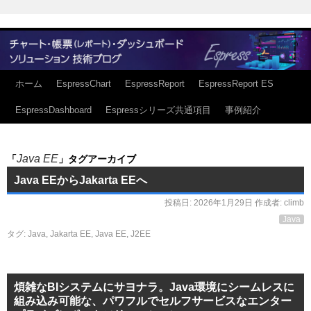
ホーム
EspressChart
EspressReport
EspressReport ES
EspressDashboard
Espressシリーズ共通項目
事例紹介
Java EE
「
」タグアーカイブ
Java EEからJakarta EEへ
投稿日:
2026年1月29日
作成者:
climb
Java
タグ:
Java
,
Jakarta EE
,
Java EE
,
J2EE
煩雑なBIシステムにサヨナラ。Java環境にシームレスに
組み込み可能な、パワフルでセルフサービスなエンター