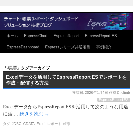
ホーム
EspressChart
EspressReport
EspressReport ES
EspressDashboard
Espressシリーズ共通項目
事例紹介
帳票
「
」タグアーカイブ
Excelデータを活用してEspressReport ESでレポートを
作成・配信する方法
投稿日:
2026年1月4日
作成者:
climb
EspressReport ES
ExcelデータからEspressReport ESを活用して次のような用途
に活 …
続きを読む
→
タグ:
JDBC
,
CDATA
,
Excel
,
レポート
,
帳票