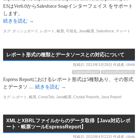
ESはVer6.0からSalesforce Soapインターフェイス をサポート
します。
続きを読む
→
タグ:
ダッシュボード
,
レポート
,
帳票
,
可視化
,
Java帳票
,
Salesforce
,
チャート
レポート形式の種類とデータソースとの対応について
投稿日:
2013年3月28日
作成者:
climb
EspressReport
EspressReport ES
Espress Reportにおけるレポート形式は5種類あり、その形式
とデータソ …
続きを読む
→
タグ:
レポート
,
帳票
,
CrossTab
,
Java帳票
,
Crystal Reports
,
Java Report
XMLとXBRLファイルからのデータ取得【Java対応レポ
ート・帳票ツールEspressReport】
投稿日:
2010年4月22日
作成者:
climb