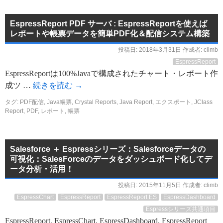
EspressReport PDF サーバ : EspressReportを使えば
レポートや帳票データを簡単PDF化＆配信システム構築
投稿日:
2018年3月31日
作成者:
climb
EspressReport
EspressReportは100%Javaで構成されたチャート・レポート作
成ツ …
続きを読む
→
タグ:
PDF配信
,
Java帳票
,
Crystal Reports
,
Java Report
,
エクスポート
,
JClass
Report
,
PDF
,
レポート
,
帳票
Salesforce ＋ Espressシリーズ：Salesforceデータの
可視化：SalesForceのデータをダッシュボード化してデ
ータ分析・活用！
投稿日:
2015年11月5日
作成者:
climb
EspressChart
EspressReport
EspressReport ES
EspressDashboard
Espressシリーズ共通項目
EspressReport, EspressChart, EspressDashboard, EspressReport