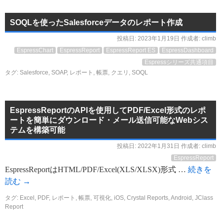
SOQLを使ったSalesforceデータのレポート作成
投稿日:
2023年1月19日
作成者:
climb
EspressChart
EspressReport
EspressReport ES
EspressDashboard
Espressシリーズ共通項目
タグ:
Salesforce
,
SOAP
,
レポート
,
帳票
,
クエリ
,
SOQL
EspressReportのAPIを使用してPDF/Excel形式のレポ
ートを簡単にダウンロード・メール送信可能なWebシス
テムを構築可能
投稿日:
2022年1月31日
作成者:
climb
EspressReport
EspressReportはHTML/PDF/Excel(XLS/XLSX)形式 …
続きを
読む
→
タグ:
Excel
,
PDF
,
レポート
,
帳票
,
可視化
,
iOS
,
Crystal Reports
,
Android
,
JClass
Report