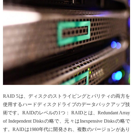
RAID 5は、ディスクのストライピングとパリティの両方を
使用するハードディスクドライブのデータバックアップ技
術です。RAIDのレベルの1つ： RAIDとは、Redundant Array
of Independent Disksの略で、元々はInexpensive Disksの略で
す。RAIDは1980年代に開発され、複数のバージョンがあり