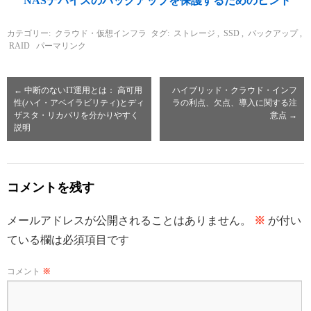
NASデバイスのバックアップを保護するためのヒント
カテゴリー:
クラウド・仮想インフラ
タグ:
ストレージ
,
SSD
,
バックアップ
,
RAID
パーマリンク
←
中断のないIT運用とは： 高可用
ハイブリッド・クラウド・インフ
性(ハイ・アベイラビリティ)とディ
ラの利点、欠点、導入に関する注
ザスタ・リカバリを分かりやすく
意点
→
説明
コメントを残す
メールアドレスが公開されることはありません。
※
が付い
ている欄は必須項目です
コメント
※