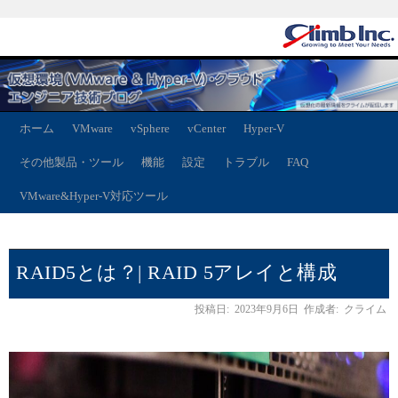
ホーム
VMware
vSphere
vCenter
Hyper-V
その他製品・ツール
機能
設定
トラブル
FAQ
VMware&Hyper-V対応ツール
RAID5とは？| RAID 5アレイと構成
投稿日:
2023年9月6日
作成者:
クライム