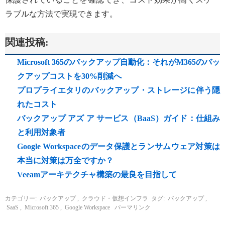
ラブルな方法で実現できます。
関連投稿:
Microsoft 365のバックアップ自動化：それがM365のバッ
クアップコストを30%削減へ
プロプライエタリのバックアップ・ストレージに伴う隠
れたコスト
バックアップ アズ ア サービス（BaaS）ガイド：仕組み
と利用対象者
Google Workspaceのデータ保護とランサムウェア対策は
本当に対策は万全ですか？
Veeamアーキテクチャ構築の最良を目指して
カテゴリー:
バックアップ
,
クラウド・仮想インフラ
タグ:
バックアップ
,
SaaS
,
Microsoft 365
,
Google Workspace
パーマリンク