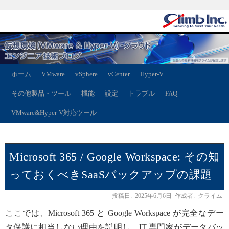
ホーム
VMware
vSphere
vCenter
Hyper-V
その他製品・ツール
機能
設定
トラブル
FAQ
VMware&Hyper-V対応ツール
Microsoft 365 / Google Workspace: その知
っておくべきSaaSバックアップの課題
投稿日:
2025年6月6日
作成者:
クライム
ここでは、Microsoft 365 と Google Workspace が完全なデー
タ保護に相当しない理由を説明し、IT 専門家がデータバッ