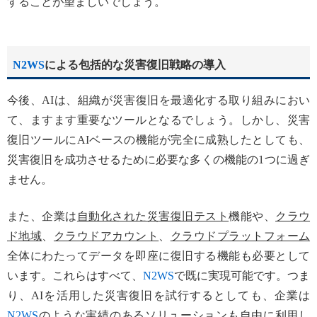
することが望ましいでしょう。
N2WS
による包括的な災害復旧戦略の導入
今後、AIは、組織が災害復旧を最適化する取り組みにおい
て、ますます重要なツールとなるでしょう。しかし、災害
復旧ツールにAIベースの機能が完全に成熟したとしても、
災害復旧を成功させるために必要な多くの機能の1つに過ぎ
ません。
また、企業は
自動化された災害復旧テスト
機能や、
クラウ
ド地域
、
クラウドアカウント
、
クラウドプラットフォーム
全体にわたってデータを即座に復旧する機能も必要として
います。これらはすべて、
N2WS
で既に実現可能です。つま
り、AIを活用した災害復旧を試行するとしても、企業は
N2WS
のような実績のあるソリューションも自由に利用し