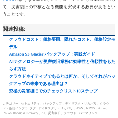
て、災害復旧の中核となる機能を実現する必要があるとい
うことです。
関連投稿:
クラウドコスト：価格要因、隠れたコスト、価格設定モ
デル
Amazon S3 Glacier バックアップ：実践ガイド
AIテクノロジーが災害復旧業務に効率性と信頼性をもた
らす方法
クラウドネイティブであるとは何か、そしてそれがバッ
クアップの未来である理由は？
究極の災害復旧でのチェックリスト10ステップ
カテゴリー:
セキュリティ
,
バックアップ
,
ディザスタ・リカバリ
,
クラウ
ド・仮想インフラ
タグ:
ディザスタリ・リカバリ
,
AWS
,
N2WS
,
Azure
,
N2WS Backup & Recovery
,
AI
,
災害復旧
,
クラウド
パーマリンク