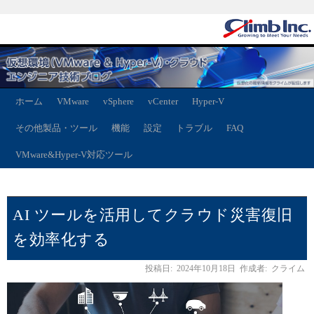
ホーム
VMware
vSphere
vCenter
Hyper-V
その他製品・ツール
機能
設定
トラブル
FAQ
VMware&Hyper-V対応ツール
AI ツールを活用してクラウド災害復旧
を効率化する
投稿日:
2024年10月18日
作成者:
クライム