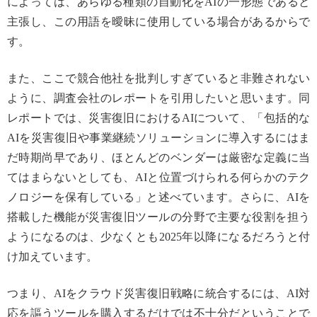
によっては、あらゆる種類の自動化をAIの一形態であると
主張し、この用語を曖昧に使用している場合があるからで
す。
また、ここで競合他社を批判しすぎていると非難されない
ように、調査会社のレポートを引用したいと思います。同
レポートでは、災害復旧におけるAIについて、「包括的な
AIを災害復旧や事業継続ソリューションに導入するにはま
だ時期尚早であり、ほとんどのベンダーは厳密な定義に当
てはまらないとしても、AIと位置づけられる何らかのテク
ノロジーを保有している」と述べています。さらに、AIを
搭載した機能が災害復旧ツールの分野で主要な役割を担う
ようになるのは、少なくとも2025年以降になるだろうと付
け加えています。
つまり、AIをクラウド災害復旧戦略に統合するには、AI対
応を謳うツールを購入するだけでは不十分だということで