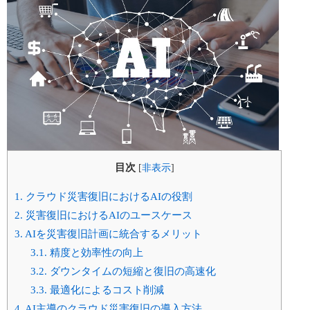
目次
[
非表示
]
1.
クラウド災害復旧におけるAIの役割
2.
災害復旧におけるAIのユースケース
3.
AIを災害復旧計画に統合するメリット
3.1.
精度と効率性の向上
3.2.
ダウンタイムの短縮と復旧の高速化
3.3.
最適化によるコスト削減
4.
AI主導のクラウド災害復旧の導入方法