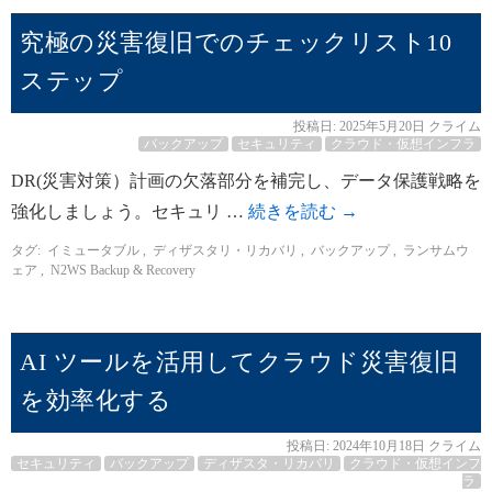
究極の災害復旧でのチェックリスト10
ステップ
投稿日:
2025年5月20日
クライム
バックアップ
セキュリティ
クラウド・仮想インフラ
DR(災害対策）計画の欠落部分を補完し、データ保護戦略を
強化しましょう。セキュリ …
続きを読む
→
タグ:
イミュータブル
,
ディザスタリ・リカバリ
,
バックアップ
,
ランサムウ
ェア
,
N2WS Backup & Recovery
AI ツールを活用してクラウド災害復旧
を効率化する
投稿日:
2024年10月18日
クライム
セキュリティ
バックアップ
ディザスタ・リカバリ
クラウド・仮想インフ
ラ