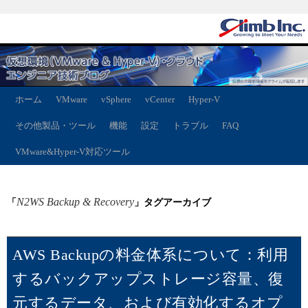
ホーム
VMware
vSphere
vCenter
Hyper-V
その他製品・ツール
機能
設定
トラブル
FAQ
VMware&Hyper-V対応ツール
N2WS Backup & Recovery
「
」タグアーカイブ
AWS Backupの料金体系について：利用
するバックアップストレージ容量、復
元するデータ、および有効化するオプ