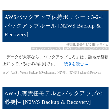
AWSバックアップ保持ポリシー：3-2-1
バックアップルール [N2WS Backup &
Recovery]
投稿日:
2019年4月28日
クライム
ディザスタ・リカバリ
AWS
クラウド・仮想インフラ
「データが大事なら、バックアップしろ」は、誰もが経験
上知っているはずの鉄則です。 …
続きを読む
→
タグ:
AWS
,
Veeam Backup & Replication
,
N2WS
,
N2WS Backup & Recovery
AWS共有責任モデルとバックアップの
必要性 [N2WS Backup & Recovery]