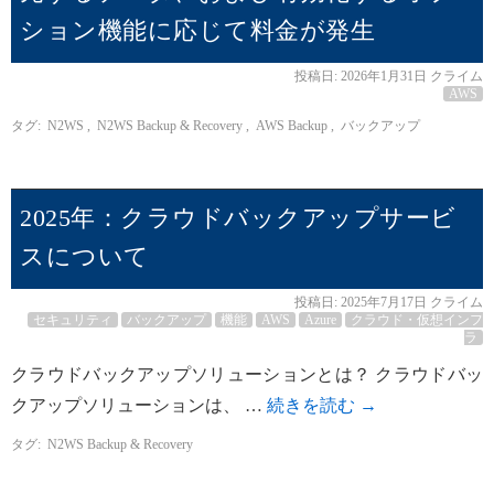
ション機能に応じて料金が発生
投稿日:
2026年1月31日
クライム
AWS
タグ:
N2WS
,
N2WS Backup & Recovery
,
AWS Backup
,
バックアップ
2025年：クラウドバックアップサービ
スについて
投稿日:
2025年7月17日
クライム
セキュリティ
バックアップ
機能
AWS
Azure
クラウド・仮想インフ
ラ
クラウドバックアップソリューションとは？ クラウドバッ
クアップソリューションは、 …
続きを読む
→
タグ:
N2WS Backup & Recovery