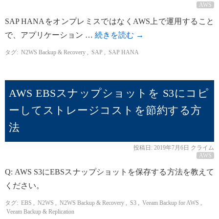
AWS
SAP HANAをオンプレミスではなくAWS上で運用すること
で、アプリケーション …
続きを読む
→
タグ:
N2WS Backup & Recovery
,
SAP
,
SAP HANA
AWS EBSスナップショットを S3にコピ
ーしてストレージコストを節約する方
法
投稿日:
2019年7月6日
クライム
AWS
Q: AWS S3にEBSスナップショットを保存する方法を教えて
ください。
タグ:
EBS
,
N2WS
,
N2WS Backup & Recovery
,
S3
,
Veeam Backup for AWS
,
Veeam Backup & Replication