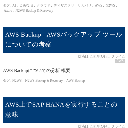
タグ:
AI
,
災害復旧
,
クラウド
,
ディザスタリ・リカバリ
,
AWS
,
N2WS
,
Azure
,
N2WS Backup & Recovery
AWS Backup : AWSバックアップ ツール
についての考察
投稿日:
2021年3月5日
クライム
AWS
AWS Backupについての分析 概要
タグ:
N2WS
,
N2WS Backup & Recovery
,
AWS Backup
AWS上でSAP HANAを実行することの
意味
投稿日:
2021年2月4日
クライム