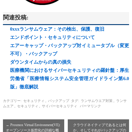
関連投稿:
0xxxランサムウェア：その検出、保護、復旧
エンドポイント・セキュリティについて
エアーキャップ・バックアップ対イミュータブル（変更
不可）・バックアップ
ダウンタイムからの真の損失
医療機関におけるサイバーセキュリティの羅針盤：厚生
労働省「医療情報システム安全管理ガイドライン第6.0
版」徹底解説
カテゴリー:
セキュリティ
,
バックアップ
タグ:
ランサムウエア対策
,
ランサ
ムエア
,
セキュリティ
,
サイバーセキュリティ
パーマリンク
←
Proxmox Virtual Environment(VE):
クラウドネイティブであるとは何
オープンソース仮想化の詳細な概
か、そしてそれがバックアップの