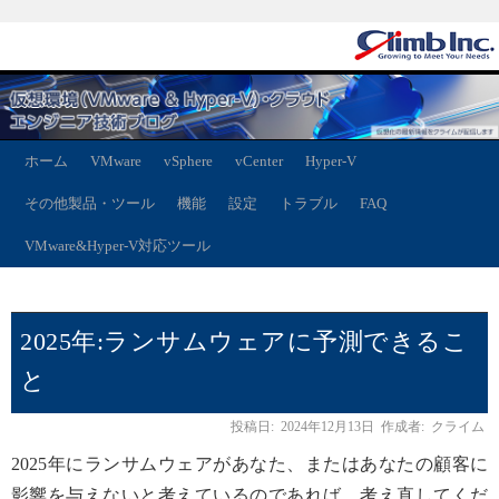
ホーム
VMware
vSphere
vCenter
Hyper-V
その他製品・ツール
機能
設定
トラブル
FAQ
VMware&Hyper-V対応ツール
2025年:ランサムウェアに予測できるこ
と
投稿日:
2024年12月13日
作成者:
クライム
2025年にランサムウェアがあなた、またはあなたの顧客に
影響を与えないと考えているのであれば、考え直してくだ