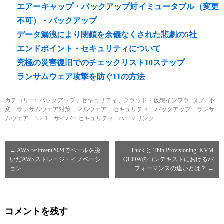
エアーキャップ・バックアップ対イミュータブル（変更
不可）・バックアップ
データ漏洩により閉鎖を余儀なくされた悲劇の5社
エンドポイント・セキュリティについて
究極の災害復旧でのチェックリスト10ステップ
ランサムウェア攻撃を防ぐ11の方法
カテゴリー:
バックアップ
,
セキュリティ
,
クラウド・仮想インフラ
タグ:
不
変
,
ランサムウェア対策
,
マルウェア
,
セキュリティ
,
バックアップ
,
ランサ
ムウェア
,
3-2-1
,
サイバーセキュリティ
パーマリンク
←
AWS re:Invent2024でベールを脱
Thick と Thin Provisioning: KVM
いだAWSストレージ・イノベーシ
QCOWのコンテキストにおけるパ
ョン
フォーマンスの違いとは？
→
コメントを残す