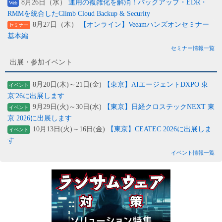
8月26日（水）
運用の複雑化を解消！バックアップ・EDR・
Web
RMMを統合したClimb Cloud Backup & Security
8月27日（木）
【オンライン】Veeamハンズオンセミナー
セミナー
基本編
セミナー情報一覧
出展・参加イベント
8月20日(木)～21日(金)
【東京】AIエージェントDXPO 東
イベント
京'26に出展します
9月29日(火)～30日(水)
【東京】日経クロステックNEXT 東
イベント
京 2026に出展します
10月13日(火)～16日(金)
【東京】CEATEC 2026に出展しま
イベント
す
イベント情報一覧