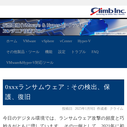
ホーム
VMware
vSphere
vCenter
Hyper-V
その他製品・ツール
機能
設定
トラブル
FAQ
VMware&Hyper-V対応ツール
0xxxランサムウェア：その検出、保
護、復旧
投稿日:
2025年1月9日
作成者:
クライム
今日のデジタル環境では、ランサムウェア攻撃の頻度と巧
妙さがともに増しています。 その一例として、2021年に初