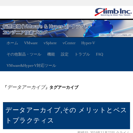
ホーム
VMware
vSphere
vCenter
Hyper-V
その他製品・ツール
機能
設定
トラブル
FAQ
VMware&Hyper-V対応ツール
データアーカイブ
「
」タグアーカイブ
データアーカイブ,その メリットとベス
トプラクティス
投稿日:
2024年11月22日
クライム