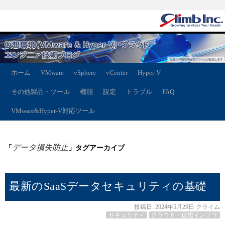
ホーム
VMware
vSphere
vCenter
Hyper-V
その他製品・ツール
機能
設定
トラブル
FAQ
VMware&Hyper-V対応ツール
データ損失防止
「
」タグアーカイブ
最新のSaaSデータセキュリティの基礎
投稿日:
2024年5月29日
クライム
セキュリティ
クラウド・仮想インフラ