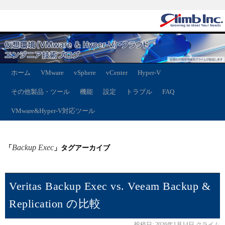
ホーム
VMware
vSphere
vCenter
Hyper-V
その他製品・ツール
機能
設定
トラブル
FAQ
VMware&Hyper-V対応ツール
Backup Exec
「
」タグアーカイブ
Veritas Backup Exec vs. Veeam Backup &
Replication の比較
投稿日:
2026年1月14日
クライム