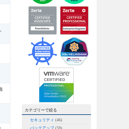
し
が強
ン
カテゴリーで絞る
セキュリティ
(46)
バックアップ
(59)
接