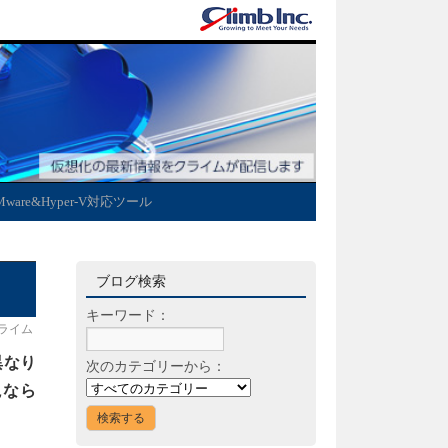
Mware&Hyper-V対応ツール
ブログ検索
キーワード：
ライム
異なり
次のカテゴリーから：
視なら