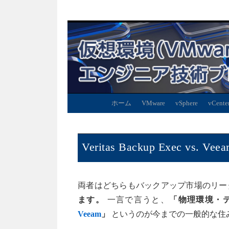
ホーム
VMware
vSphere
vCente
Veritas Backup Exec vs. Ve
両者はどちらもバックアップ市場のリー
ます。
一言で言うと、
「物理環境・テー
Veeam
」
というのが今までの一般的な住