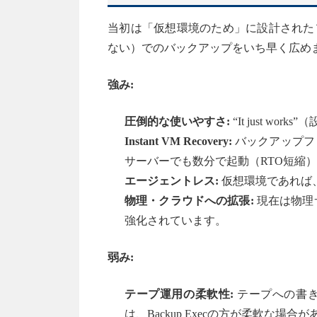
当初は「仮想環境のため」に設計された
ない）でのバックアップをいち早く広め
強み:
圧倒的な使いやすさ:
“It just 
Instant VM Recovery:
バックアップフ
サーバーでも数分で起動（RTO短縮
エージェントレス:
仮想環境であれば
物理・クラウドへの拡張:
現在は物理サ
強化されています。
弱み:
テープ運用の柔軟性:
テープへの書き
は、Backup Execの方が柔軟な場合