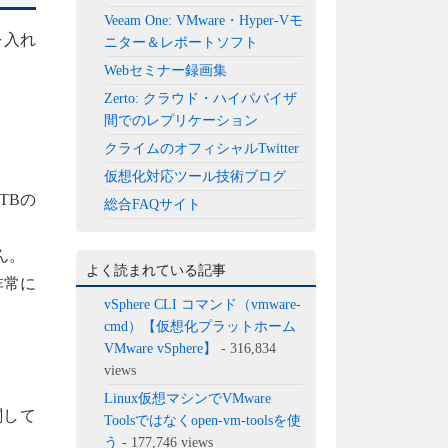
Veeam One: VMware・Hyper-Vモ
を入れ
ニター＆レポートソフト
Webセミナー録画集
Zerto: クラウド・ハイパバイザ
間でのレプリケーション
クライムのオフィシャルTwitter
。
仮想化対応ツール技術ブログ
TBの
総合FAQサイト
ん。
よく読まれている記事
非常に
vSphere CLI コマンド（vmware-
cmd）【仮想化プラットホーム
VMware vSphere】
- 316,834
views
Linux仮想マシンでVMware
関して
Toolsではなくopen-vm-toolsを使
う
- 177,746 views