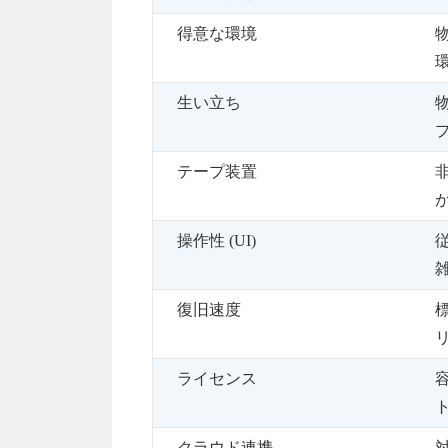
得意な環境
生い立ち
テープ装置
操作性 (UI)
雑
復旧速度
ライセンス
クラウド連携
対