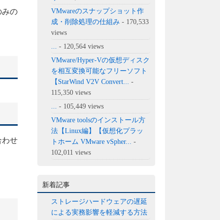
のみの
VMwareのスナップショット作
成・削除処理の仕組み
- 170,533
views
...
- 120,564 views
VMware/Hyper-Vの仮想ディスク
を相互変換可能なフリーソフト
【StarWind V2V Convert...
-
115,350 views
...
- 105,449 views
VMware toolsのインストール方
法【Linux編】【仮想化プラッ
合わせ
トホーム VMware vSpher...
-
102,011 views
新着記事
ストレージハードウェアの遅延
による実務影響を軽減する方法