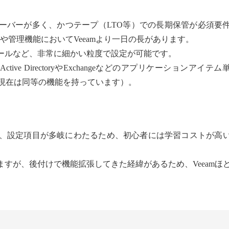
ーバーが多く、かつテープ（LTO等）での長期保管が必須要
や管理機能においてVeeamより一日の長があります。
ールなど、非常に細かい粒度で設定が可能です。
Active DirectoryやExchangeなどのアプリケーションアイテ
も現在は同等の機能を持っています）。
く、設定項目が多岐にわたるため、初心者には学習コストが高
すが、後付けで機能拡張してきた経緯があるため、Veeamほ