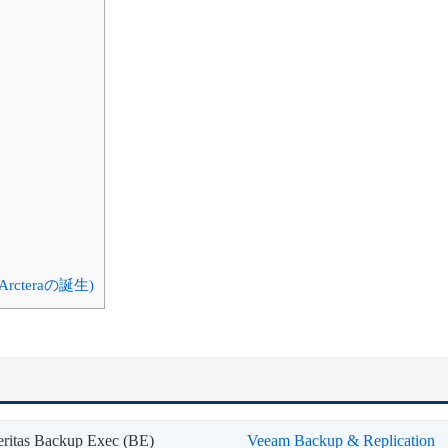
rcteraの誕生)
eritas Backup Exec (BE)
Veeam Backup & Replication