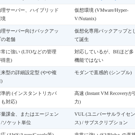
物理サーバー、ハイブリッド
仮想環境 (VMware/Hyper-
環境
V/Nutanix)
物理サーバー向けバックアッ
仮想化専用バックアップと
プの老舗
て誕生
非常に強い (LTOなどの管理
対応しているが、BEほど多
が得意)
機能ではない
従来型の詳細設定型 (やや複
モダンで直感的 (シンプル)
)
標準的 (インスタントリカバ
高速 (Instant VM Recovery
リも対応)
力)
容量課金、またはエージェン
VUL (ユニバーサルライセ
ト/ソケット単位
ス) / サブスクリプション
応 (AWS/Azure/Google等)
非常に強い (S3/Blobへの直