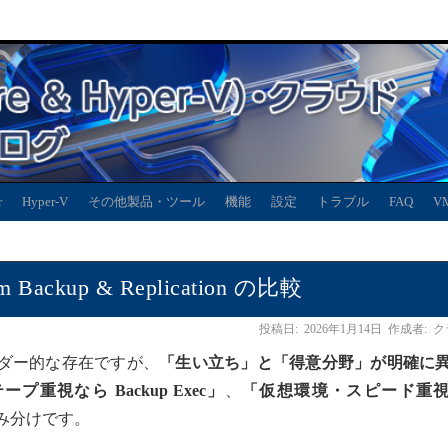
r
Hyper-V
その他製品・ツール
機能
設定
トラブル
FAQ
V
eam Backup & Replication の比較
投稿日:
2026年1月14日
作成者:
ク
ダー的な存在ですが、
「生い立ち」と「得意分野」が明確に
プ重視なら Backup Exec」
、
「仮想環境・スピード重
み分けです。