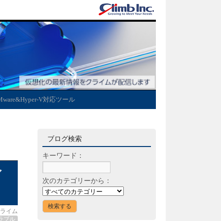
Mware&Hyper-V対応ツール
ブログ検索
キーワード：
ア
次のカテゴリーから：
ライム
ラブル