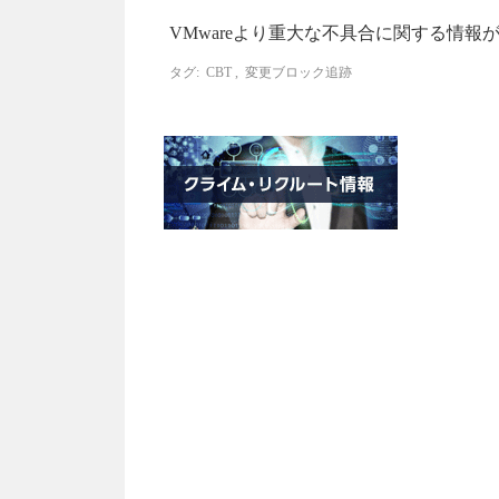
VMwareより重大な不具合に関する情報が公
タグ:
CBT
,
変更ブロック追跡