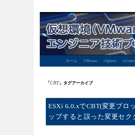
ホーム
VMware
vSphere
vCente
CBT
「
」タグアーカイブ
ESXi 6.0.xでCBT(
ップすると誤った変更セク