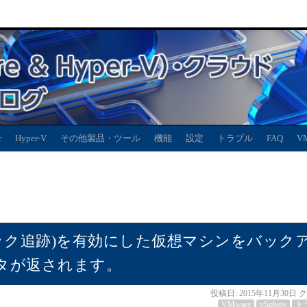
r
Hyper-V
その他製品・ツール
機能
設定
トラブル
FAQ
V
変更ブロック追跡)を有効にした仮想マシンをバック
タが返されます。
投稿日:
2015年11月30日
ク
VMware
vSphere
ト