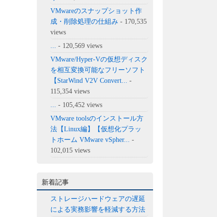
VMwareのスナップショット作
成・削除処理の仕組み
- 170,535
views
...
- 120,569 views
VMware/Hyper-Vの仮想ディスク
を相互変換可能なフリーソフト
【StarWind V2V Convert...
-
115,354 views
...
- 105,452 views
VMware toolsのインストール方
法【Linux編】【仮想化プラッ
トホーム VMware vSpher...
-
102,015 views
新着記事
ストレージハードウェアの遅延
による実務影響を軽減する方法