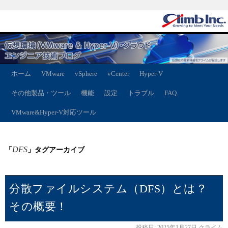
ホーム
VMware
vSphere
vCenter
Hyper-V
その他製品・ツール
機能
設定
トラブル
FAQ
VMware&Hyper-V対応ツール
DFS
「
」タグアーカイブ
分散ファイルシステム（DFS）とは？
その概要！
投稿日:
2025年1月27日
クライム