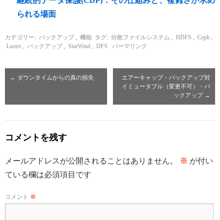
継続的データ保護(CDP)：その仕組みと、複雑さが求め
られる場面
カテゴリー:
バックアップ
,
機能
タグ:
分散ファイルシステム
,
HDFS
,
Ceph
,
Lustre
,
バックアップ
,
StarWind
,
DFS
パーマリンク
←
ダウンタイムからの真の損失
エアーキャップ・バックアップ対
イミュータブル（変更不可）・バ
ックアップ
→
コメントを残す
メールアドレスが公開されることはありません。
※
が付い
ている欄は必須項目です
コメント
※