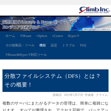
ホーム
VMware
vSphere
vCenter
Hyper-V
その他製品・ツール
機能
設定
トラブル
FAQ
VMware&Hyper-V対応ツール
分散ファイルシステム（DFS）とは？
その概要！
投稿日:
2025年1月27日
作成者:
クライム
複数のサーバにまたがるデータの管理は、簡単に複雑にな
ります。 すべてが整理され、アクセス可能で、バックアッ