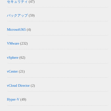
セキュリティ
(47)
バックアップ
(59)
Microsoft365
(4)
VMware
(232)
vSphere
(62)
vCenter
(21)
vCloud Director
(2)
Hyper-V
(49)