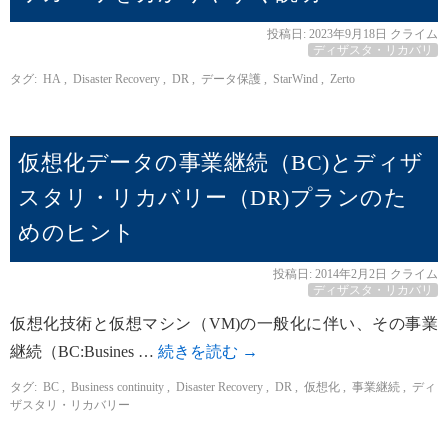
投稿日:
2023年9月18日
クライム
ディザスタ・リカバリ
タグ:
HA
,
Disaster Recovery
,
DR
,
データ保護
,
StarWind
,
Zerto
仮想化データの事業継続（BC)とディザ
スタリ・リカバリー（DR)プランのた
めのヒント
投稿日:
2014年2月2日
クライム
ディザスタ・リカバリ
仮想化技術と仮想マシン（VM)の一般化に伴い、その事業
継続（BC:Busines …
続きを読む
→
タグ:
BC
,
Business continuity
,
Disaster Recovery
,
DR
,
仮想化
,
事業継続
,
ディ
ザスタリ・リカバリー