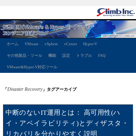
ホーム
VMware
vSphere
vCenter
Hyper-V
その他製品・ツール
機能
設定
トラブル
FAQ
VMware&Hyper-V対応ツール
Disaster Recovery
「
」タグアーカイブ
中断のないIT運用とは： 高可用性(ハ
イ・アベイラビリティ)とディザスタ・
リカバリを分かりやすく説明