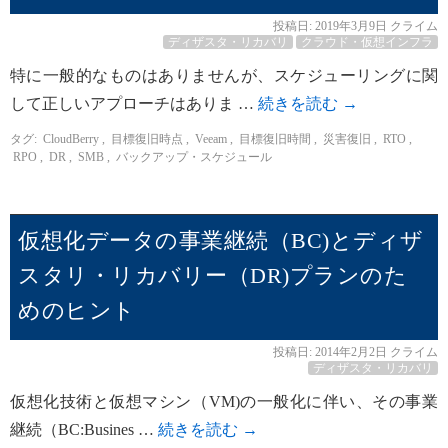
投稿日:
2019年3月9日
クライム
ディザスタ・リカバリ
クラウド・仮想インフラ
特に一般的なものはありませんが、スケジューリングに関
して正しいアプローチはありま …
続きを読む
→
タグ:
CloudBerry
,
目標復旧時点
,
Veeam
,
目標復旧時間
,
災害復旧
,
RTO
,
RPO
,
DR
,
SMB
,
バックアップ・スケジュール
仮想化データの事業継続（BC)とディザ
スタリ・リカバリー（DR)プランのた
めのヒント
投稿日:
2014年2月2日
クライム
ディザスタ・リカバリ
仮想化技術と仮想マシン（VM)の一般化に伴い、その事業
継続（BC:Busines …
続きを読む
→