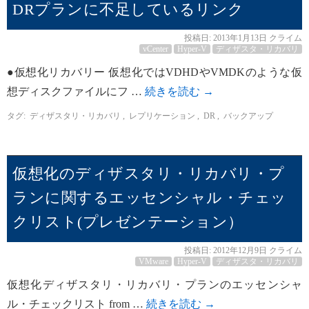
DRプランに不足しているリンク
投稿日:
2013年1月13日
クライム
vCenter
Hyper-V
ディザスタ・リカバリ
●仮想化リカバリー 仮想化ではVDHDやVMDKのような仮
想ディスクファイルにフ …
続きを読む
→
タグ:
ディザスタリ・リカバリ
,
レプリケーション
,
DR
,
バックアップ
仮想化のディザスタリ・リカバリ・プ
ランに関するエッセンシャル・チェッ
クリスト(プレゼンテーション）
投稿日:
2012年12月9日
クライム
VMware
Hyper-V
ディザスタ・リカバリ
仮想化ディザスタリ・リカバリ・プランのエッセンシャ
ル・チェックリスト from …
続きを読む
→