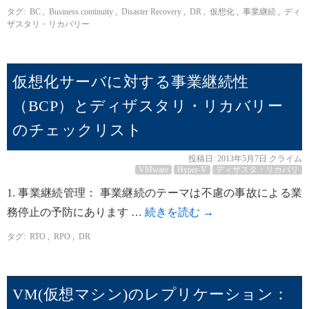
タグ:
BC
,
Business continuity
,
Disaster Recovery
,
DR
,
仮想化
,
事業継続
,
ディ
ザスタリ・リカバリー
仮想化サーバに対する事業継続性
（BCP）とディザスタリ・リカバリー
のチェックリスト
投稿日:
2013年5月7日
クライム
VMware
Hyper-V
ディザスタ・リカバリ
1. 事業継続管理： 事業継続のテーマは不慮の事故による業
務停止の予防にあります …
続きを読む
→
タグ:
RTO
,
RPO
,
DR
VM(仮想マシン)のレプリケーション：