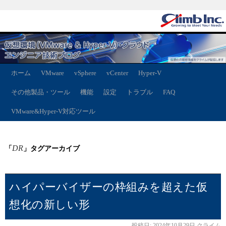
ホーム
VMware
vSphere
vCenter
Hyper-V
その他製品・ツール
機能
設定
トラブル
FAQ
VMware&Hyper-V対応ツール
DR
「
」タグアーカイブ
ハイパーバイザーの枠組みを超えた仮
想化の新しい形
投稿日:
2024年10月29日
クライム