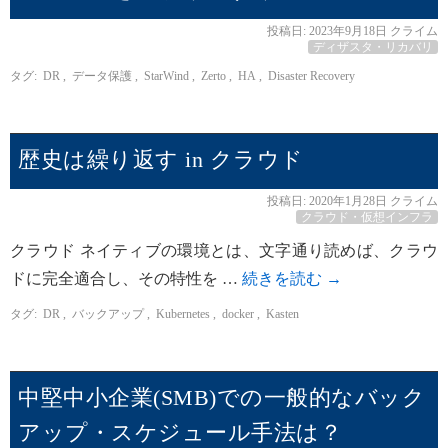
投稿日:
2023年9月18日
クライム
ディザスタ・リカバリ
タグ:
DR
,
データ保護
,
StarWind
,
Zerto
,
HA
,
Disaster Recovery
歴史は繰り返す in クラウド
投稿日:
2020年1月28日
クライム
クラウド・仮想インフラ
クラウド ネイティブの環境とは、文字通り読めば、クラウ
ドに完全適合し、その特性を …
続きを読む
→
タグ:
DR
,
バックアップ
,
Kubernetes
,
docker
,
Kasten
中堅中小企業(SMB)での一般的なバック
アップ・スケジュール手法は？