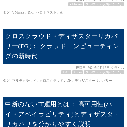
VMware
クラウド・仮想インフラ
タグ:
VMware
,
DR
,
ゼロトラスト
,
AI
クロスクラウド・ディザスターリカバ
リー(DR)： クラウドコンピューティン
グの新時代
投稿日:
2024年2月12日
クライム
AWS
Azure
クラウド・仮想インフラ
タグ:
マルチクラウド
,
クロスクラウド
,
DR
,
ディザスターリカバリー
中断のないIT運用とは： 高可用性(ハ
イ・アベイラビリティ)とディザスタ・
リカバリを分かりやすく説明