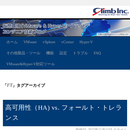
ホーム
VMware
vSphere
vCenter
Hyper-V
その他製品・ツール
機能
設定
トラブル
FAQ
VMware&Hyper-V対応ツール
FT
「
」タグアーカイブ
高可用性（HA) vs. フォールト・トレラ
ンス
投稿日:
2023年11月11日
クライム