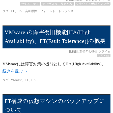
セキュリティ
ディザスタ・リカバリ
クラウド・仮想インフラ
タグ:
FT
,
HA
,
高可用性
,
フォールト・トレランス
VMware の障害復旧機能[HA(High
Availability)、FT(Fault Tolerance)]の概要
投稿日:
2011年8月9日
クライム
VMware
VMwareには障害対策の機能としてHA(High Availability)、 …
続きを読む
→
タグ:
VMware
,
FT
,
HA
FT構成の仮想マシンのバックアップに
ついて