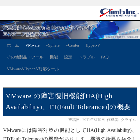
ホーム
VMware
vSphere
vCenter
Hyper-V
その他製品・ツール
機能
設定
トラブル
FAQ
VMware&Hyper-V対応ツール
VMware の障害復旧機能[HA(High
Availability)、FT(Fault Tolerance)]の概要
投稿日:
2011年8月9日
作成者:
クライム
VMwareには障害対策の機能としてHA(High Availability)、
FT(Fault Tolerance)の機能があります。機能の概要を紹介し