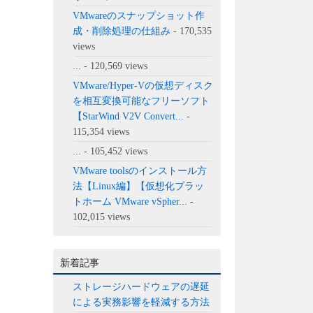
VMwareのスナップショット作
成・削除処理の仕組み
- 170,535
views
...
- 120,569 views
VMware/Hyper-Vの仮想ディスク
を相互変換可能なフリーソフト
【StarWind V2V Convert...
-
115,354 views
...
- 105,452 views
VMware toolsのインストール方
法【Linux編】【仮想化プラッ
トホーム VMware vSpher...
-
102,015 views
新着記事
ストレージハードウェアの遅延
による実務影響を軽減する方法