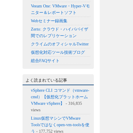
Veeam One: VMware・Hyper-Vモ
ニター＆レポートソフト
Webセミナー録画集
Zerto: クラウド・ハイパバイザ
間でのレプリケーション
クライムのオフィシャルTwitter
仮想化対応ツール技術ブログ
総合FAQサイト
よく読まれている記事
vSphere CLI コマンド（vmware-
cmd）【仮想化プラットホーム
VMware vSphere】
- 316,835
views
Linux仮想マシンでVMware
Toolsではなくopen-vm-toolsを使
う
- 177,752 views