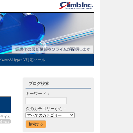
Mware&Hyper-V対応ツール
ブログ検索
キーワード：
次のカテゴリーから：
ライム
Mware