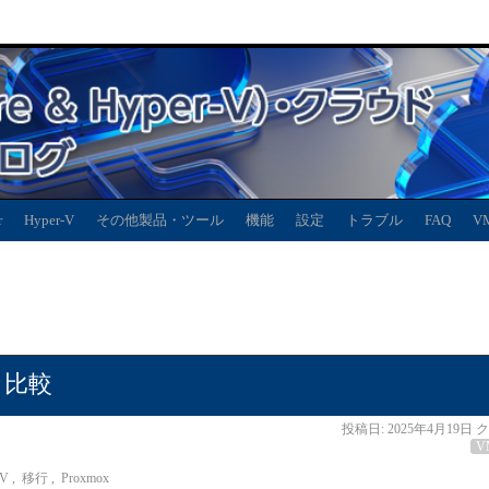
r
Hyper-V
その他製品・ツール
機能
設定
トラブル
FAQ
V
細な比較
投稿日:
2025年4月19日
ク
V
V
,
移行
,
Proxmox