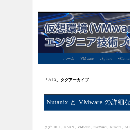
ホーム
VMware
vSphere
vCente
HCI
「
」タグアーカイブ
Nutanix と VMware の詳
タグ:
HCI
,
ｖSAN
,
VMware
,
StarWind
,
Nutanix
,
AH