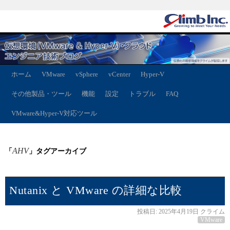
ホーム
VMware
vSphere
vCenter
Hyper-V
その他製品・ツール
機能
設定
トラブル
FAQ
VMware&Hyper-V対応ツール
AHV
「
」タグアーカイブ
Nutanix と VMware の詳細な比較
投稿日:
2025年4月19日
クライム
VMware