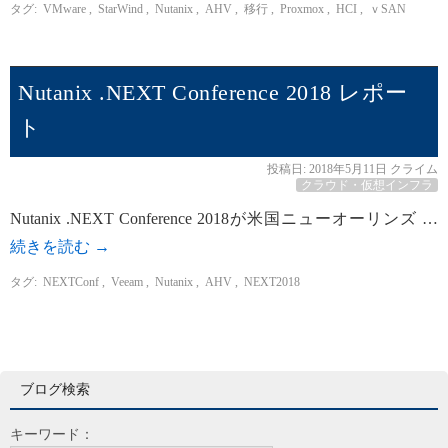
タグ:
VMware
,
StarWind
,
Nutanix
,
AHV
,
移行
,
Proxmox
,
HCI
,
ｖSAN
Nutanix .NEXT Conference 2018 レポー
ト
投稿日:
2018年5月11日
クライム
クラウド・仮想インフラ
Nutanix .NEXT Conference 2018が米国ニューオーリンズ …
続きを読む
→
タグ:
NEXTConf
,
Veeam
,
Nutanix
,
AHV
,
NEXT2018
ブログ検索
キーワード：