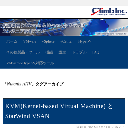
ホーム
VMware
vSphere
vCenter
Hyper-V
その他製品・ツール
機能
設定
トラブル
FAQ
VMware&Hyper-V対応ツール
Nutanix AHV
「
」タグアーカイブ
KVM(Kernel-based Virtual Machine) と
StarWind VSAN
投稿日:
2025年2月28日
クライム