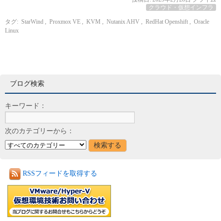
クラウド・仮想インフラ
タグ:
StarWind
,
Proxmox VE
,
KVM
,
Nutanix AHV
,
RedHat Openshift
,
Oracle
Linux
ブログ検索
キーワード：
次のカテゴリーから：
RSSフィードを取得する