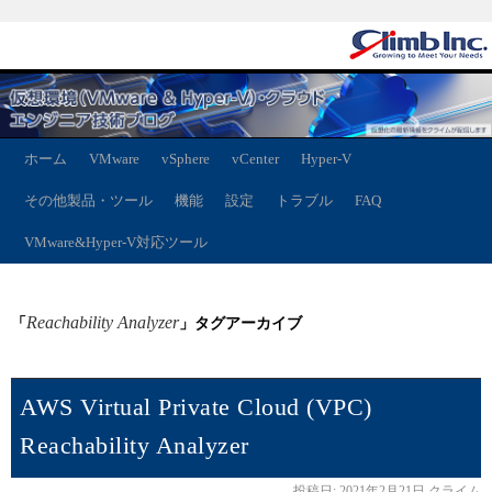
ホーム
VMware
vSphere
vCenter
Hyper-V
その他製品・ツール
機能
設定
トラブル
FAQ
VMware&Hyper-V対応ツール
Reachability Analyzer
「
」タグアーカイブ
AWS Virtual Private Cloud (VPC)
Reachability Analyzer
投稿日:
2021年2月21日
クライム