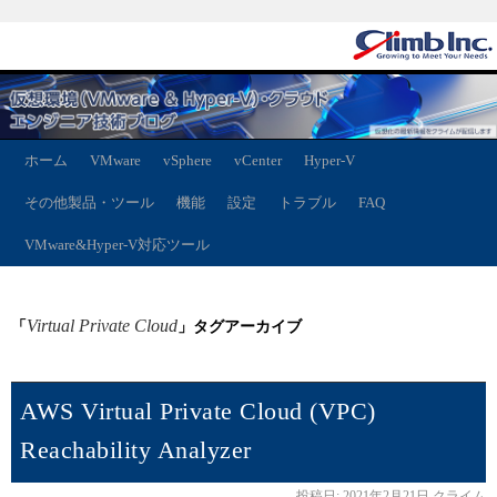
ホーム
VMware
vSphere
vCenter
Hyper-V
その他製品・ツール
機能
設定
トラブル
FAQ
VMware&Hyper-V対応ツール
Virtual Private Cloud
「
」タグアーカイブ
AWS Virtual Private Cloud (VPC)
Reachability Analyzer
投稿日:
2021年2月21日
クライム