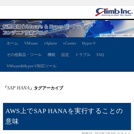
ホーム
VMware
vSphere
vCenter
Hyper-V
その他製品・ツール
機能
設定
トラブル
FAQ
VMware&Hyper-V対応ツール
SAP HANA
「
」タグアーカイブ
AWS上でSAP HANAを実行することの
意味
投稿日:
2021年2月4日
クライム