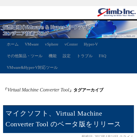
ホーム
VMware
vSphere
vCenter
Hyper-V
その他製品・ツール
機能
設定
トラブル
FAQ
VMware&Hyper-V対応ツール
Virtual Machine Converter Tool
「
」タグアーカイブ
マイクソフト、Virtual Machine
Converter Tool のベータ版をリリース
投稿日:
2012年4月14日
クライム